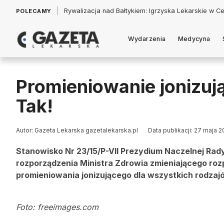
|
Łukasz Jankowski: Politycy w pogoni za króliczkiem
POLECAMY
Wydarzenia
Medycyna
Promieniowanie jonizuj
Tak!
Autor: Gazeta Lekarska gazetalekarska.pl
Data publikacji: 27 maja 2
Stanowisko Nr 23/15/P-VII Prezydium Naczelnej Rady 
rozporządzenia Ministra Zdrowia zmieniającego r
promieniowania jonizującego dla wszystkich rodzaj
Foto: freeimages.com