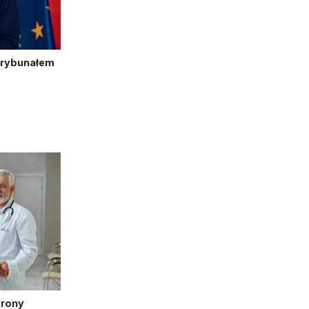
Trybunałem
hrony