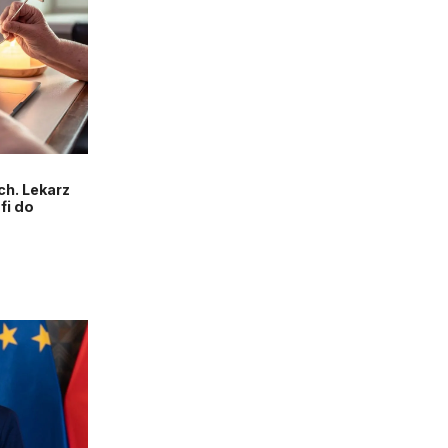
h. Lekarz
fi do