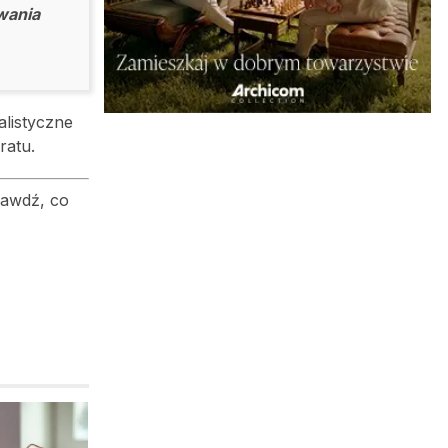
wania
listyczne
ratu.
rawdź, co