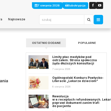
7 sierpnia 2026
Subskrypcja
ra
Najnowsze
OSTATNIO DODANE
POPULARNE
Limity płac medyków pod
ostrzałem. Strona społeczna
żąda dłuższych konsultacji
7 sierpnia 2026
Ogólnopolski Konkurs Poetycko-
ania
Literacki „Lekarze dzieciom”
6 sierpnia 2026
Rewolucja
w e‑receptach refundowanych. Leka
poprawi dokument zanim trafi
do pacjenta