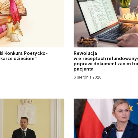
ki Konkurs Poetycko-
Rewolucja
Lekarze dzieciom”
w e‑receptach refundowanyc
poprawi dokument zanim tra
6
pacjenta
6 sierpnia 2026