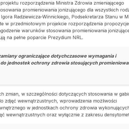
projektu rozporządzenia Ministra Zdrowia zmieniającego
sowania promieniowania jonizującego dla wszystkich rod
Igora Radziewicza-Winnickiego, Podsekretarza Stanu w Mi
warte w przedmiotowym projekcie rozporządzenia propozycj
złagodzenie warunków stosowania promieniowania jonizując
gują na pełne poparcie Prezydium NRL.
 zamiany ograniczające dotychczasowe wymagania i
 do jednostek ochrony zdrowia stosujących promieniowa
 zmian, w szczególności dotyczących stosowania w gabi
 do zdjęć wewnątrzustnych, wprowadzenia możliwości
wnętrznego w jednostkach ochrony zdrowia wykonującyc
ęć wewnątrzustnych oraz wyłącznie z zakresu densytometri