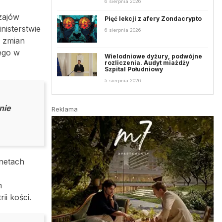
6 sierpnia 2026
zajów
Pięć lekcji z afery Zondacrypto
nisterstwie
6 sierpnia 2026
e zmian
ego w
Wielodniowe dyżury, podwójne
rozliczenia. Audyt miażdży
Szpital Południowy
5 sierpnia 2026
nie
Reklama
netach
h
i kości.