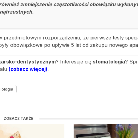
t również zmniejszenie częstotliwości obowiązku wykony
nątrzustnych.
 przedmiotowym rozporządzeniu, że pierwsze testy specja
były obowiązkowe po upływie 5 lat od zakupu nowego apa
ekarsko-dentystycznym
? Interesuje cię
stomatologia
? Sp
talu
(zobacz więcej)
.
iologia
ZOBACZ TAKŻE