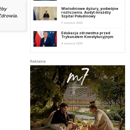
żby
Wielodniowe dyżury, podwójne
rozliczenia. Audyt miażdży
Zdrowia.
Szpital Południowy
5 sierpnia 2026
Edukacja zdrowotna przed
Trybunałem Konstytucyjnym
4 sierpnia 2026
Reklama