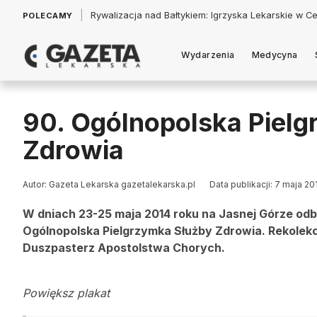
|
Łukasz Jankowski: Politycy w pogoni za króliczkiem
POLECAMY
Wydarzenia
Medycyna
90. Ogólnopolska Piel
Zdrowia
Autor: Gazeta Lekarska gazetalekarska.pl
Data publikacji: 7 maja 20
W dniach 23-25 maja 2014 roku na Jasnej Górze od
Ogólnopolska Pielgrzymka Służby Zdrowia. Rekolek
Duszpasterz Apostolstwa Chorych.
Powiększ plakat