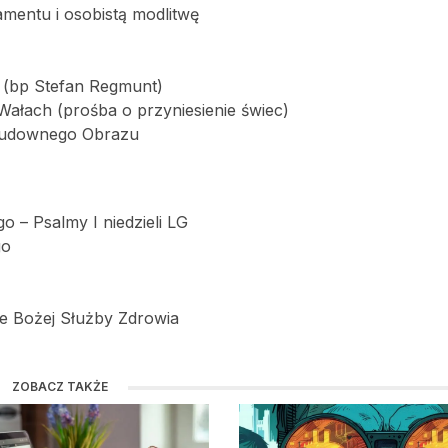
mentu i osobistą modlitwę
 (bp Stefan Regmunt)
ałach (prośba o przyniesienie świec)
 Cudownego Obrazu
 – Psalmy I niedzieli LG
go
ce Bożej Służby Zdrowia
ZOBACZ TAKŻE