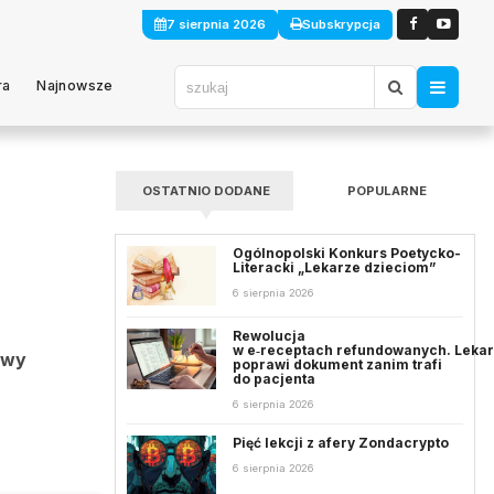
7 sierpnia 2026
Subskrypcja
ra
Najnowsze
OSTATNIO DODANE
POPULARNE
Ogólnopolski Konkurs Poetycko-
Literacki „Lekarze dzieciom”
6 sierpnia 2026
Rewolucja
w e‑receptach refundowanych. Leka
owy
poprawi dokument zanim trafi
do pacjenta
6 sierpnia 2026
Pięć lekcji z afery Zondacrypto
6 sierpnia 2026