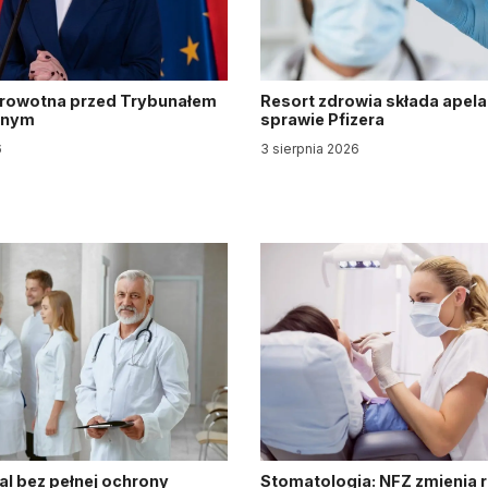
drowotna przed Trybunałem
Resort zdrowia składa apela
jnym
sprawie Pfizera
6
3 sierpnia 2026
al bez pełnej ochrony
Stomatologia: NFZ zmienia 