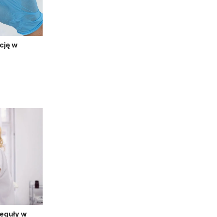
cję w
reguły w