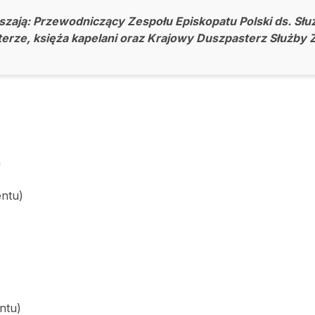
zają: Przewodniczący Zespołu Episkopatu Polski ds. Słu
terze, księża kapelani oraz Krajowy Duszpasterz Służby 
a
entu)
ntu)