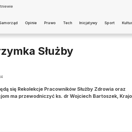
Samorząd
Opinie
Prawo
Tech
Inicjatywy
Sport
Kultu
grzymka Służby
14
będą się Rekolekcje Pracowników Służby Zdrowia oraz
cjom ma przewodniczyć ks. dr Wojciech Bartoszek, Kraj