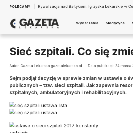
|
Łukasz Jankowski: Politycy w pogoni za króliczkiem
POLECAMY
Wydarzenia
Medycyna
Sieć szpitali. Co się zmi
Autor: Gazeta Lekarska gazetalekarska.pl
Data publikacji: 24 marca
Sejm podjął decyzję w sprawie zmian w ustawie o 
publicznych – tzw. sieci szpitali. Jak zapewnia re
szpitalnych, ambulatoryjnych i rehabilitacyjnych.