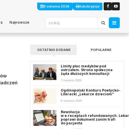
9 sierpnia 2026
Subskrypcja
ra
Najnowsze
OSTATNIO DODANE
POPULARNE
Limity płac medyków pod
ostrzałem. Strona społeczna
żąda dłuższych konsultacji
ków
7 sierpnia 2026
wiadczeń
Ogólnopolski Konkurs Poetycko-
Literacki „Lekarze dzieciom”
6 sierpnia 2026
Rewolucja
w e‑receptach refundowanych. Leka
poprawi dokument zanim trafi
do pacjenta