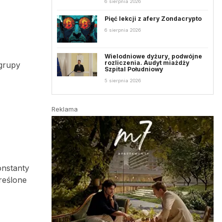
6 sierpnia 2026
Pięć lekcji z afery Zondacrypto
6 sierpnia 2026
Wielodniowe dyżury, podwójne
rozliczenia. Audyt miażdży
grupy
Szpital Południowy
5 sierpnia 2026
Reklama
onstanty
reślone