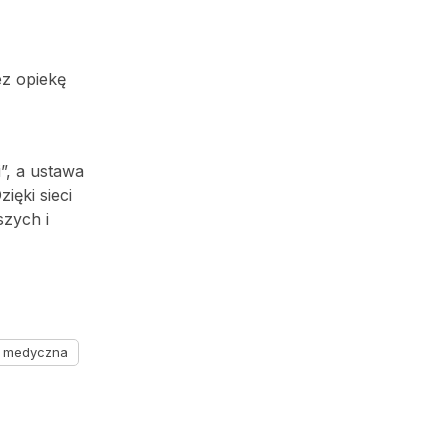
ez opiekę
”, a ustawa
ęki sieci
szych i
ja medyczna