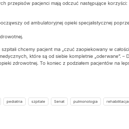
ych przepisów pacjenci mają odczuć następujące korzyści:
ocząwszy od ambulatoryjnej opieki specjalistycznej poprz
zdrowotnej.
i szpitali chcemy pacjent ma „czuć zaopiekowany w całości
ycznych, które są od siebie kompletnie „oderwane”. – Dzi
eki zdrowotnej. To koniec z podziałem pacjentów na lep
pediatria
szpitale
Senat
pulmonologia
rehabilitac