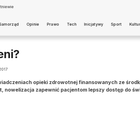
Samorząd
Opinie
Prawo
Tech
Inicjatywy
Sport
Kultu
eni?
 2017
świadczeniach opieki zdrowotnej finansowanych ze środ
sort, nowelizacja zapewnić pacjentom lepszy dostęp do ś