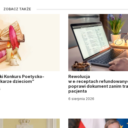
ZOBACZ TAKŻE
ki Konkurs Poetycko-
Rewolucja
Lekarze dzieciom”
w e‑receptach refundowanyc
poprawi dokument zanim tra
6
pacjenta
6 sierpnia 2026