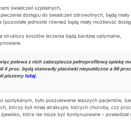
cami świadczeń szpitalnych,
ezpieczenia dostępu do świadczeń zdrowotnych, będą miały
a (pozostałe jednostki również będą miały możliwość dost
 a struktury kosztów leczenia będą bardziej optymalne,
rdynowane.
 a więc połowa z nich zabezpiecza pełnoprofilową opiekę 
ali 4 proc. będą stanowiły placówki niepubliczne a 96 proc
ali piszemy
tutaj
.
to spotykanym, było poszukiwanie lepszych pacjentów, bar
ch, którzy byli mniej atrakcyjni, których choroby, czy pro
t zjawisko, które nie może być kontynuowane – powiedział 