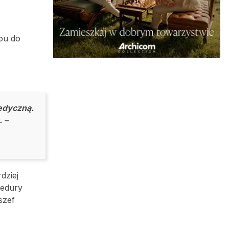
ępu do
medyczną.
. –
dziej
cedury
szef