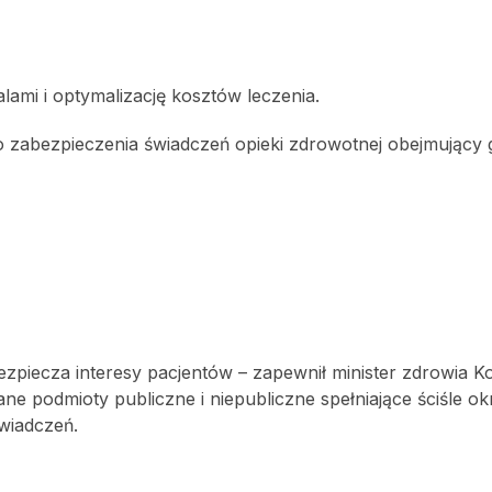
lami i optymalizację kosztów leczenia.
zabezpieczenia świadczeń opieki zdrowotnej obejmujący 
zabezpiecza interesy pacjentów – zapewnił minister zdrowia K
ne podmioty publiczne i niepubliczne spełniające ściśle ok
świadczeń.