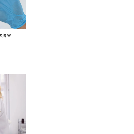
cję w