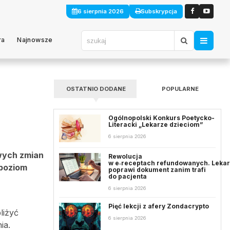
6 sierpnia 2026
Subskrypcja
ra
Najnowsze
OSTATNIO DODANE
POPULARNE
Ogólnopolski Konkurs Poetycko-
Literacki „Lekarze dzieciom”
6 sierpnia 2026
iwych zmian
Rewolucja
w e‑receptach refundowanych. Leka
 poziom
poprawi dokument zanim trafi
do pacjenta
6 sierpnia 2026
Pięć lekcji z afery Zondacrypto
liżyć
6 sierpnia 2026
ia.