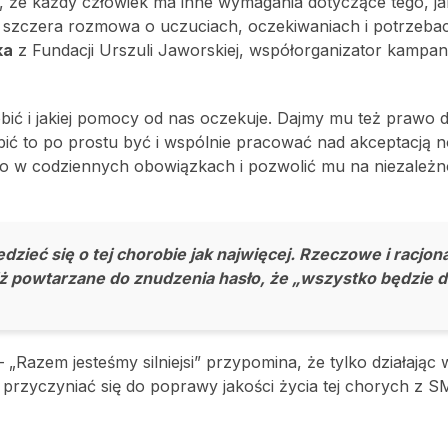
, że każdy człowiek ma inne wymagania dotyczące tego, j
ak szczera rozmowa o uczuciach, oczekiwaniach i potrzeba
ka
z Fundacji Urszuli Jaworskiej, współorganizator kampan
bić i jakiej pomocy od nas oczekuje. Dajmy mu też prawo 
bić to po prostu być i wspólnie pracować nad akceptacją 
ego w codziennych obowiązkach i pozwolić mu na niezależn
zieć się o tej chorobie jak najwięcej. Rzeczowe i racjon
ż powtarzane do znudzenia hasło, że „wszystko będzie d
azem jesteśmy silniejsi” przypomina, że tylko działając 
przyczyniać się do poprawy jakości życia tej chorych z 