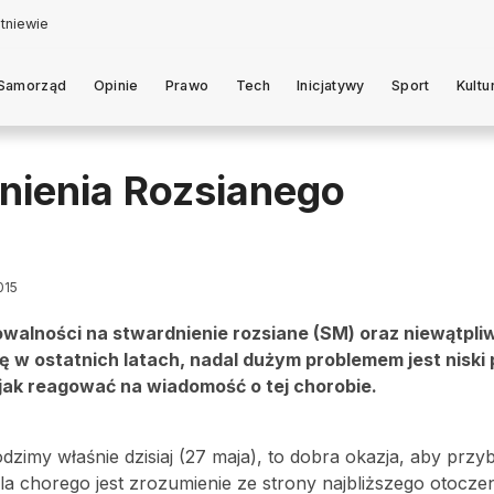
Samorząd
Opinie
Prawo
Tech
Inicjatywy
Sport
Kultu
nienia Rozsianego
015
owalności na stwardnienie rozsiane (SM) oraz niewątpl
ię w ostatnich latach, nadal dużym problemem jest niski
 jak reagować na wiadomość o tej chorobie.
imy właśnie dzisiaj (27 maja), to dobra okazja, aby przyb
la chorego jest zrozumienie ze strony najbliższego otoczen