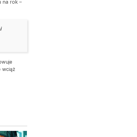
 na rok –
i
owuje
e wciąż