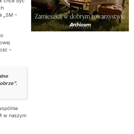
ak chce być
ch
ii „SM –
do
nowej
ość –
alne
obrze”.
wspólnie
SM w naszym