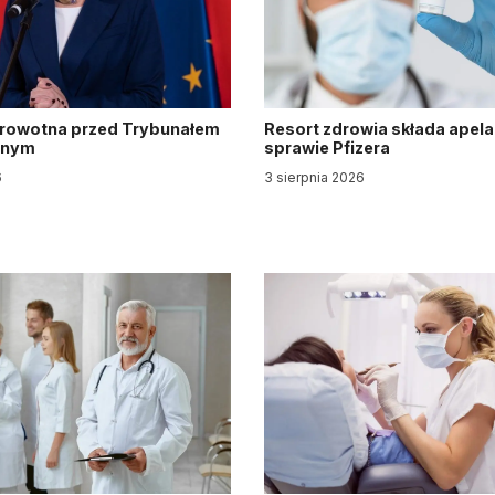
drowotna przed Trybunałem
Resort zdrowia składa apela
jnym
sprawie Pfizera
6
3 sierpnia 2026