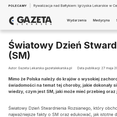
|
Łukasz Jankowski: Politycy w pogoni za króliczkiem
POLECAMY
Wydarzenia
Medycyna
Światowy Dzień Stward
(SM)
Autor: Gazeta Lekarska gazetalekarska.pl
Data publikacji: 27 maja 2
Mimo że Polska należy do krajów o wysokiej zachor
świadomości na temat tej choroby, jakie dokonały s
wiedzy, czym jest SM, jaki może mieć przebieg oraz
Światowy Dzień Stwardnienia Rozsianego, który obchodz
najważniejsze fakty o SM oraz edukować, jak istotne d