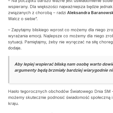
– Na początku bardzo ważne jest uświadomienie sobie
wspierany. Dla większości najważniejsza będzie jedn
związanych z chorobą – radzi
Aleksandra Baranows
Walcz o siebie”.
– Zapytajmy bliskiego wprost co możemy dla niego zro
wyrażania emocji. Najlepsze co możemy dla niego zro
sytuacji. Pamiętajmy, żeby nie wyręczać na siłę chor
dodaje.
Aby lepiej wspierać bliską nam osobę warto dowied
argumenty będą brzmiały bardziej wiarygodnie ni
Hasło tegorocznych obchodów Światowego Dnia SM – „R
możemy skutecznie podnosić świadomość społeczną i 
kraju.