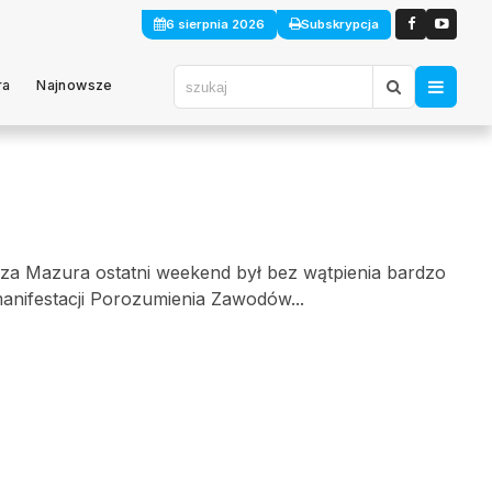
6 sierpnia 2026
Subskrypcja
ra
Najnowsze
!
rza Mazura ostatni weekend był bez wątpienia bardzo
anifestacji Porozumienia Zawodów...