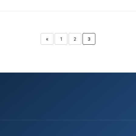
«
1
2
3