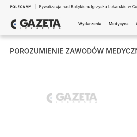
|
Łukasz Jankowski: Politycy w pogoni za króliczkiem
POLECAMY
Wydarzenia
Medycyna
POROZUMIENIE ZAWODÓW MEDYCZ