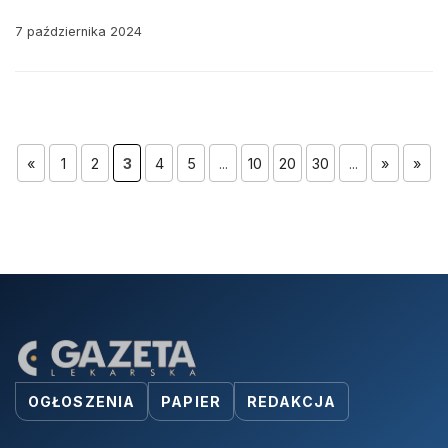
7 października 2024
«
1
2
3
4
5
...
10
20
30
...
»
»
OGŁOSZENIA
PAPIER
REDAKCJA