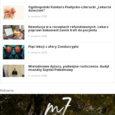
Ogólnopolski Konkurs Poetycko-Literacki „Lekarze
dzieciom”
6 sierpnia 2026
Rewolucja w e‑receptach refundowanych. Lekarz
poprawi dokument zanim trafi do pacjenta
6 sierpnia 2026
Pięć lekcji z afery Zondacrypto
6 sierpnia 2026
Wielodniowe dyżury, podwójne rozliczenia. Audyt
miażdży Szpital Południowy
5 sierpnia 2026
Reklama