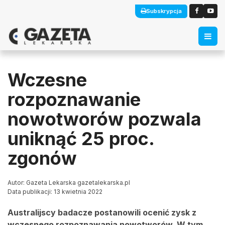
Subskrypcja
Wczesne
rozpoznawanie
nowotworów pozwala
uniknąć 25 proc.
zgonów
Autor: Gazeta Lekarska gazetalekarska.pl
Data publikacji: 13 kwietnia 2022
Australijscy badacze postanowili ocenić zysk z
wczesnego rozpoznawania nowotworów. W tym