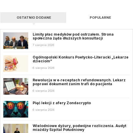
OSTATNIO DODANE
POPULARNE
Limity płac medyków pod ostrzałem. Strona
społeczna żąda dłuższych konsultacji
7 sierpnia 2026
Ogólnopolski Konkurs Poetycko-Literacki „Lekarze
dzieciom”
6 sierpnia 2026
Rewolucja w e‑receptach refundowanych. Lekarz
poprawi dokument zanim trafi do pacjenta
6 sierpnia 2026
Pięć lekcji z afery Zondacrypto
6 sierpnia 2026
Wielodniowe dyżury, podwójne rozliczenia. Audyt
miażdży Szpital Południowy