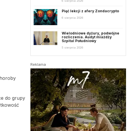
6 sierpnia 2026
Pięć lekcji z afery Zondacrypto
6 sierpnia 2026
Wielodniowe dyżury, podwójne
rozliczenia. Audyt miażdży
Szpital Południowy
5 sierpnia 2026
Reklama
choroby
ce do grupy
łytkowość