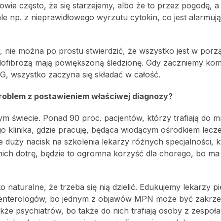
owie często, że się starzejemy, albo że to przez pogodę, a
ale np. z nieprawidłowego wyrzutu cytokin, co jest alarmu
 nie można po prostu stwierdzić, że wszystko jest w porz
elofibrozą mają powiększoną śledzionę. Gdy zaczniemy ko
G, wszystko zaczyna się składać w całość.
problem z postawieniem właściwej diagnozy?
łym świecie. Ponad 90 proc. pacjentów, którzy trafiają do mn
klinika, gdzie pracuję, będąca wiodącym ośrodkiem lecze
e duży nacisk na szkolenia lekarzy różnych specjalności, 
 nich dotrę, będzie to ogromna korzyść dla chorego, bo ma
naturalne, że trzeba się nią dzielić. Edukujemy lekarzy p
roenterologów, bo jednym z objawów MPN może być zakrze
że psychiatrów, bo także do nich trafiają osoby z zespoł