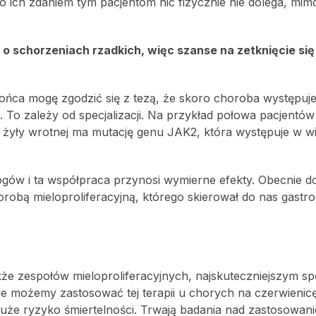
 bo ich zdaniem tym pacjentom nic fizycznie nie dolega, mim
 schorzeniach rzadkich, więc szanse na zetknięcie się 
końca mogę zgodzić się z tezą, że skoro choroba występuj
ą. To zależy od specjalizacji. Na przykład połowa pacjentów
ą żyły wrotnej ma mutację genu JAK2, która występuje w w
ogów i ta współpraca przynosi wymierne efekty. Obecnie d
robą mieloproliferacyjną, którego skierował do nas gastro
e zespołów mieloproliferacyjnych, najskuteczniejszym 
 nie możemy zastosować tej terapii u chorych na czerwienic
duże ryzyko śmiertelności. Trwają badania nad zastosowan