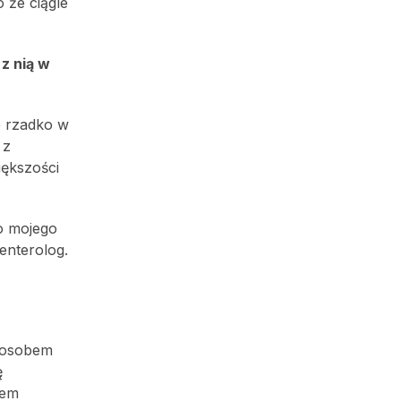
o że ciągle
z nią w
e rzadko w
 z
iększości
o mojego
enterolog.
sposobem
ę
iem