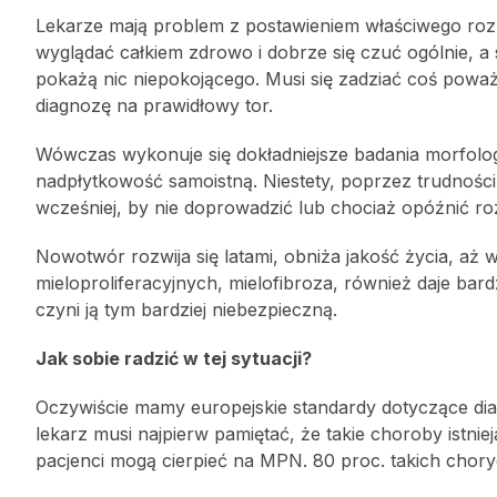
Lekarze mają problem z postawieniem właściwego rozp
wyglądać całkiem zdrowo i dobrze się czuć ogólnie, a 
pokażą nic niepokojącego. Musi się zadziać coś poważ
diagnozę na prawidłowy tor.
Wówczas wykonuje się dokładniejsze badania morfolo
nadpłytkowość samoistną. Niestety, poprzez trudnośc
wcześniej, by nie doprowadzić lub chociaż opóźnić r
Nowotwór rozwija się latami, obniża jakość życia, aż 
mieloproliferacyjnych, mielofibroza, również daje bard
czyni ją tym bardziej niebezpieczną.
Jak sobie radzić w tej sytuacji?
Oczywiście mamy europejskie standardy dotyczące dia
lekarz musi najpierw pamiętać, że takie choroby istniej
pacjenci mogą cierpieć na MPN. 80 proc. takich chor