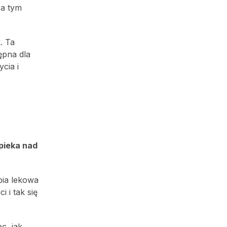
 a tym
. Ta
tępna dla
cia i
pieka nad
pia lekowa
 i tak się
c, jak