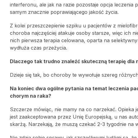
interferonu, ale jak na razie pozostaje opcja leczeni
samym znacznie poprawiającego jakość życia.
Z kolei przeszczepienie szpiku u pacjentów z mielofibr
choroba najczęściej atakuje osoby starsze, więc ich nie
nich pierwsza terapia celowana, oparta na selektywnym
wydłuża czas przeżycia.
Dlaczego tak trudno znaleźć skuteczną terapię dl
Dzieje się tak, bo choroby te wywołuje szereg różnyc
Na koniec dwa ogólne pytania na temat leczenia p
chorym na raka?
Szczerze mówiąc, nie mamy na co narzekać. Opieka jes
jest zaakceptowana przez Unię Europejską, u nas autom
skarżą. Narzekają, że muszą czekać 2-3 tygodnie na w
Nie zdają sobie sprawy, jak szczęśliwymi ludźmi są, ż