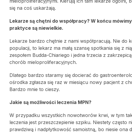
mieloproliferacyjnymi. Kierują ich tam lekarze ogólni,
się na coś uskarżają.
Lekarze są chętni do współpracy? W końcu mówimy o
praktyce są niewielkie.
Lekarze bardzo chętnie z nami współpracują. Nie do 
populacji, to lekarz ma małą szansę spotkania się z ni
zespołem Budda-Chiariego i jedna trzecia z zakrzepic
chorób mieloproliferacyjnych.
Dlatego bardzo staramy się docierać do gastroenterol
ośrodka zgłasza się raz w miesiącu nowy pacjent z cho
Bardzo mnie to cieszy.
Jakie są możliwości leczenia MPN?
W przypadku wszystkich nowotworów krwi, w tym takż
leczenia jest przeszczepienie szpiku. Niestety często
prawdziwą i nadpłytkowość samoistną, bo niesie ona 