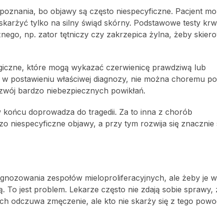
oznania, bo objawy są często niespecyficzne. Pacjent mo
skarżyć tylko na silny świąd skórny. Podstawowe testy krwi
nego, np. zator tętniczy czy zakrzepica żylna, żeby skier
giczne, które mogą wykazać czerwienicę prawdziwą lub
i w postawieniu właściwej diagnozy, nie można choremu 
ozwój bardzo niebezpiecznych powikłań.
w końcu doprowadza do tragedii. Za to inna z chorób
zo niespecyficzne objawy, a przy tym rozwija się znacznie 
gnozowania zespołów mieloproliferacyjnych, ale żeby je 
ą. To jest problem. Lekarze często nie zdają sobie sprawy, 
ych odczuwa zmęczenie, ale kto nie skarży się z tego pow