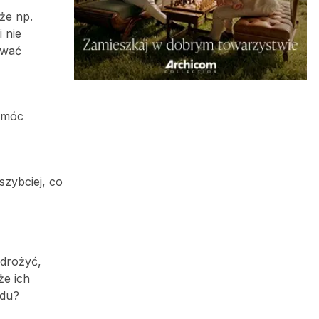
że np.
 nie
ować
pomóc
szybciej, co
wdrożyć,
że ich
odu?