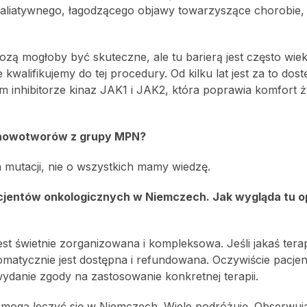
a paliatywnego, łagodzącego objawy towarzyszące chorobie,
ozą mogłoby być skuteczne, ale tu barierą jest często wiek
 kwalifikujemy do tej procedury. Od kilku lat jest za to dos
 inhibitorze kinaz JAK1 i JAK2, która poprawia komfort ży
a nowotworów z grupy MPN?
h mutacji, nie o wszystkich mamy wiedzę.
acjentów onkologicznych w Niemczech. Jak wygląda tu o
t świetnie zorganizowana i kompleksowa. Jeśli jakaś tera
atycznie jest dostępna i refundowana. Oczywiście pacjenci
ydanie zgody na zastosowanie konkretnej terapii.
e mogą leczyć się w Niemczech. Wiele podróżuję. Obserwują