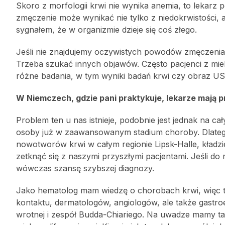
Skoro z morfologii krwi nie wynika anemia, to lekarz p
zmęczenie może wynikać nie tylko z niedokrwistości, 
sygnałem, że w organizmie dzieje się coś złego.
Jeśli nie znajdujemy oczywistych powodów zmęczenia,
Trzeba szukać innych objawów. Często pacjenci z mi
różne badania, w tym wyniki badań krwi czy obraz US
W Niemczech, gdzie pani praktykuje, lekarze mają 
Problem ten u nas istnieje, podobnie jest jednak na ca
osoby już w zaawansowanym stadium choroby. Dlatego 
nowotworów krwi w całym regionie Lipsk-Halle, kładzi
zetknąć się z naszymi przyszłymi pacjentami. Jeśli do
wówczas szansę szybszej diagnozy.
Jako hematolog mam wiedzę o chorobach krwi, więc to 
kontaktu, dermatologów, angiologów, ale także gast
wrotnej i zespół Budda-Chiariego. Na uwadze mamy tak