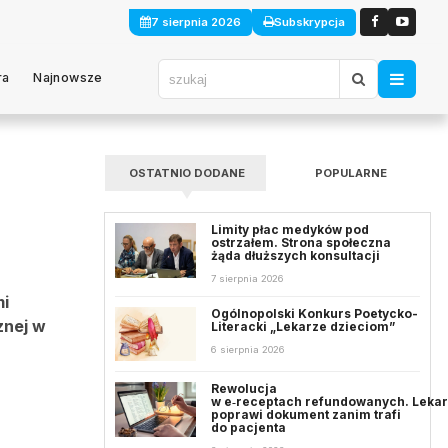
7 sierpnia 2026
Subskrypcja
ra
Najnowsze
OSTATNIO DODANE
POPULARNE
Limity płac medyków pod
ostrzałem. Strona społeczna
żąda dłuższych konsultacji
7 sierpnia 2026
mi
Ogólnopolski Konkurs Poetycko-
znej w
Literacki „Lekarze dzieciom”
6 sierpnia 2026
Rewolucja
w e‑receptach refundowanych. Leka
poprawi dokument zanim trafi
do pacjenta