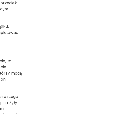
 przecież
jącym
ądku.
mpletować
ie, to
nia
którzy mogą
 on
ierwszego
pica żyły
ami