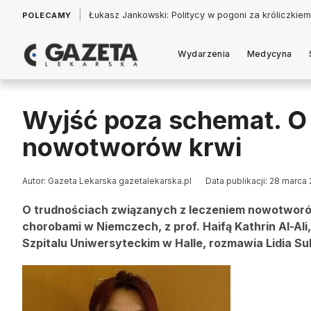
|
Łukasz Jankowski: Politycy w pogoni za króliczkiem
POLECAMY
Wydarzenia
Medycyna
Wyjść poza schemat. O 
nowotworów krwi
Autor: Gazeta Lekarska gazetalekarska.pl
Data publikacji: 28 marca
O trudnościach związanych z leczeniem nowotworó
chorobami w Niemczech, z prof. Haifą Kathrin Al-Al
Szpitalu Uniwersyteckim w Halle, rozmawia Lidia Su