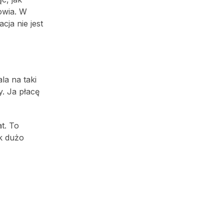
owia. W
cja nie jest
la na taki
. Ja płacę
at. To
k dużo