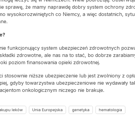
obie sprawę, że mamy naprawdę dobry system ochrony zdr
 samo wysokorozwiniętych co Niemcy, a więc dostatnich, sytua
ane.
ie?
cnie funkcjonujący system ubezpieczeń zdrowotnych pozwa
kładki zdrowotne, ale nas na to stać, bo dobrze zarabiamy
oki poziom finansowania opieki zdrowotnej.
aci stosownie niższe ubezpieczenie lub jest zwolniony z opł
epiej, gdyby towarzystwa ubezpieczeniowe nie wydawały ta
 pacjentom onkologicznym niczego nie brakuje.
zakupu leków
Unia Europejska
genetyka
hematologia