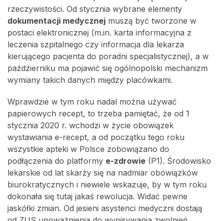
rzeczywistości. Od stycznia wybrane elementy
dokumentacji medycznej
muszą być tworzone w
postaci elektronicznej (m.in. karta informacyjna z
leczenia szpitalnego czy informacja dla lekarza
kierującego pacjenta do poradni specjalistycznej), a w
październiku ma pojawić się ogólnopolski mechanizm
wymiany takich danych między placówkami.
Wprawdzie w tym roku nadal można używać
papierowych recept, to trzeba pamiętać, że od 1
stycznia 2020 r. wchodzi w życie obowiązek
wystawiania e-recept, a od początku tego roku
wszystkie apteki w Polsce zobowiązano do
podłączenia do platformy
e-zdrowie
(P1). Środowisko
lekarskie od lat skarży się na nadmiar obowiązków
biurokratycznych i niewiele wskazuje, by w tym roku
dokonała się tutaj jakaś rewolucja. Widać pewne
jaskółki zmian. Od jesieni asystenci medyczni dostają
od ZUS upoważnienia do wypisywania zwolnień