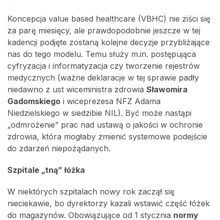
Koncepcja value based healthcare (VBHC) nie ziści się
za parę miesięcy, ale prawdopodobnie jeszcze w tej
kadencji podjęte zostaną kolejne decyzje przybliżające
nas do tego modelu. Temu służy m.in. postępująca
cyfryzacja i informatyzacja czy tworzenie rejestrów
medycznych (ważne deklaracje w tej sprawie padły
niedawno z ust wiceministra zdrowia
Sławomira
Gadomskiego
i wiceprezesa NFZ Adama
Niedzielskiego w siedzibie NIL). Być może nastąpi
„odmrożenie” prac nad ustawą o jakości w ochronie
zdrowia, która mogłaby zmienić systemowe podejście
do zdarzeń niepożądanych.
Szpitale „tną” łóżka
W niektórych szpitalach nowy rok zaczął się
nieciekawie, bo dyrektorzy kazali wstawić część łóżek
do magazynów. Obowiązujące od 1 stycznia
normy