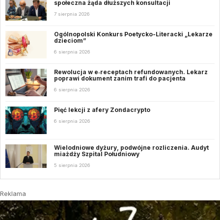
społeczna żąda dłuższych konsultacji
7 sierpnia 2026
Ogólnopolski Konkurs Poetycko-Literacki „Lekarze
dzieciom”
6 sierpnia 2026
Rewolucja w e‑receptach refundowanych. Lekarz
poprawi dokument zanim trafi do pacjenta
6 sierpnia 2026
Pięć lekcji z afery Zondacrypto
6 sierpnia 2026
Wielodniowe dyżury, podwójne rozliczenia. Audyt
miażdży Szpital Południowy
5 sierpnia 2026
Reklama