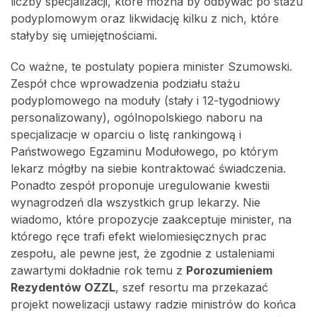
liczby specjalizacji, które można by odbywać po stażu
podyplomowym oraz likwidację kilku z nich, które
stałyby się umiejętnościami.
Co ważne, te postulaty popiera minister Szumowski.
Zespół chce wprowadzenia podziału stażu
podyplomowego na moduły (stały i 12-tygodniowy
personalizowany), ogólnopolskiego naboru na
specjalizacje w oparciu o listę rankingową i
Państwowego Egzaminu Modułowego, po którym
lekarz mógłby na siebie kontraktować świadczenia.
Ponadto zespół proponuje uregulowanie kwestii
wynagrodzeń dla wszystkich grup lekarzy. Nie
wiadomo, które propozycje zaakceptuje minister, na
którego ręce trafi efekt wielomiesięcznych prac
zespołu, ale pewne jest, że zgodnie z ustaleniami
zawartymi dokładnie rok temu z
Porozumieniem
Rezydentów OZZL
, szef resortu ma przekazać
projekt nowelizacji ustawy radzie ministrów do końca