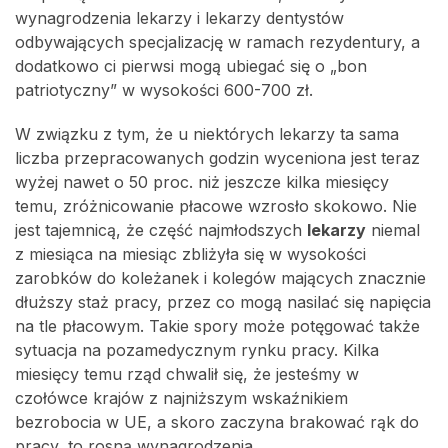
wynagrodzenia lekarzy i lekarzy dentystów
odbywających specjalizację w ramach rezydentury, a
dodatkowo ci pierwsi mogą ubiegać się o „bon
patriotyczny” w wysokości 600-700 zł.
W związku z tym, że u niektórych lekarzy ta sama
liczba przepracowanych godzin wyceniona jest teraz
wyżej nawet o 50 proc. niż jeszcze kilka miesięcy
temu, zróżnicowanie płacowe wzrosło skokowo. Nie
jest tajemnicą, że część najmłodszych
lekarzy
niemal
z miesiąca na miesiąc zbliżyła się w wysokości
zarobków do koleżanek i kolegów mających znacznie
dłuższy staż pracy, przez co mogą nasilać się napięcia
na tle płacowym. Takie spory może potęgować także
sytuacja na pozamedycznym rynku pracy. Kilka
miesięcy temu rząd chwalił się, że jesteśmy w
czołówce krajów z najniższym wskaźnikiem
bezrobocia w UE, a skoro zaczyna brakować rąk do
pracy, to rosną wynagrodzenia.