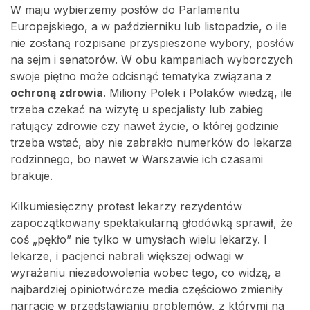
W maju wybierzemy posłów do Parlamentu
Europejskiego, a w październiku lub listopadzie, o ile
nie zostaną rozpisane przyspieszone wybory, posłów
na sejm i senatorów. W obu kampaniach wyborczych
swoje piętno może odcisnąć tematyka związana z
ochroną zdrowia
. Miliony Polek i Polaków wiedzą, ile
trzeba czekać na wizytę u specjalisty lub zabieg
ratujący zdrowie czy nawet życie, o której godzinie
trzeba wstać, aby nie zabrakło numerków do lekarza
rodzinnego, bo nawet w Warszawie ich czasami
brakuje.
Kilkumiesięczny protest lekarzy rezydentów
zapoczątkowany spektakularną głodówką sprawił, że
coś „pękło” nie tylko w umysłach wielu lekarzy. I
lekarze, i pacjenci nabrali większej odwagi w
wyrażaniu niezadowolenia wobec tego, co widzą, a
najbardziej opiniotwórcze media częściowo zmieniły
narrację w przedstawianiu problemów, z którymi na