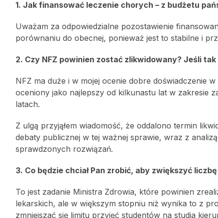
1. Jak finansować leczenie chorych – z budżetu pańs
Uważam za odpowiedzialne pozostawienie finansowan
porównaniu do obecnej, ponieważ jest to stabilne i pr
2. Czy NFZ powinien zostać zlikwidowany? Jeśli tak
NFZ ma duże i w mojej ocenie dobre doświadczenie w 
oceniony jako najlepszy od kilkunastu lat w zakresi
latach.
Z ulgą przyjąłem wiadomość, że oddalono termin likwi
debaty publicznej w tej ważnej sprawie, wraz z analiz
sprawdzonych rozwiązań.
3. Co będzie chciał Pan zrobić, aby zwiększyć liczbę
To jest zadanie Ministra Zdrowia, które powinien zrea
lekarskich, ale w większym stopniu niż wynika to z p
zmniejszać się limitu przyjęć studentów na studia ki