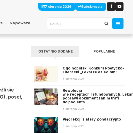
7 sierpnia 2026
Subskrypcja
ra
Najnowsze
OSTATNIO DODANE
POPULARNE
Ogólnopolski Konkurs Poetycko-
Literacki „Lekarze dzieciom”
6 sierpnia 2026
li się
Rewolucja
w e‑receptach refundowanych. Leka
O), poseł,
poprawi dokument zanim trafi
do pacjenta
6 sierpnia 2026
Pięć lekcji z afery Zondacrypto
6 sierpnia 2026