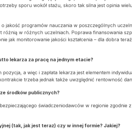
trzeby sporu wokół stażu, skoro tak silna jest opinia wiel
ka o jakość programów nauczania w poszczególnych uczelni
t różnią w różnych uczelniach. Poprawa finansowania szpi
bnie jak monitorowanie jakości kształcenia – dla dobra teraźn
tto lekarza za pracę na jednym etacie?
ozycja, a więc i zapłata lekarza jest elementem indywidu
kontrakcie trzeba jednak także uwzględnić rentowność dane
 ze środków publicznych?
abezpieczającego świadczeniodawców w regionie zgodnie z i
ej (tak, jak jest teraz) czy w innej formie? Jakiej?