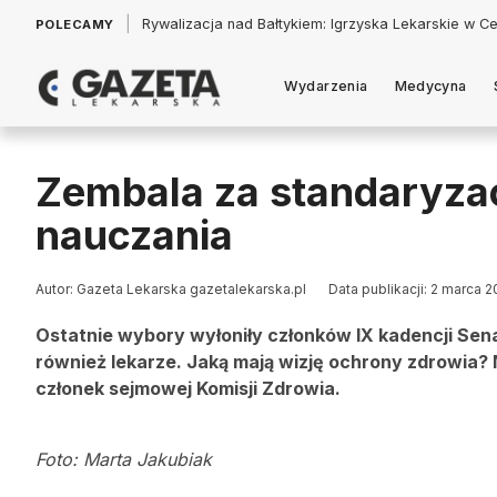
|
Łukasz Jankowski: Politycy w pogoni za króliczkiem
POLECAMY
Wydarzenia
Medycyna
Zembala za standaryza
nauczania
Autor: Gazeta Lekarska gazetalekarska.pl
Data publikacji: 2 marca 2
Ostatnie wybory wyłoniły członków IX kadencji Senat
również lekarze. Jaką mają wizję ochrony zdrowia? 
członek sejmowej Komisji Zdrowia.
Foto: Marta Jakubiak