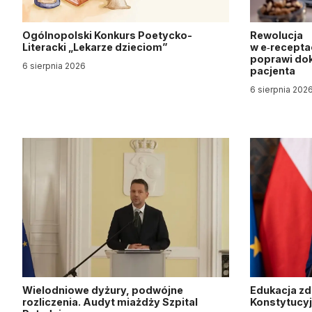
Ogólnopolski Konkurs Poetycko-
Rewolucja
Literacki „Lekarze dzieciom”
w e‑recepta
poprawi dok
6 sierpnia 2026
pacjenta
6 sierpnia 202
Wielodniowe dyżury, podwójne
Edukacja z
rozliczenia. Audyt miażdży Szpital
Konstytucy