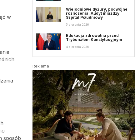
Wielodniowe dyżury, podwójne
rozliczenia. Audyt miażdży
nąć w
Szpital Południowy
5 sierpnia 2026
Edukacja zdrowotna przed
Trybunałem Konstytucyjnym
4 sierpnia 2026
anie
ednich
Reklama
dzenia
ch
no
en sposób