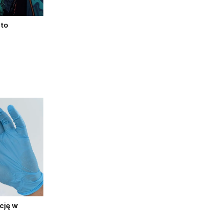
pto
cję w