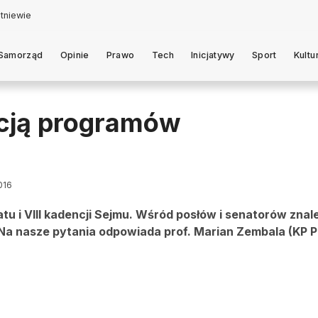
Samorząd
Opinie
Prawo
Tech
Inicjatywy
Sport
Kultu
cją programów
016
u i VIII kadencji Sejmu. Wśród posłów i senatorów znaleź
Na nasze pytania odpowiada prof. Marian Zembala (KP P