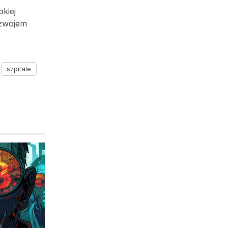
kiej
ozwojem
szpitale