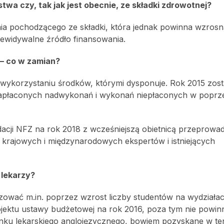
twa czy, tak jak jest obecnie, ze składki zdrowotnej?
ia pochodzącego ze składki, która jednak powinna wzros
zewidywalne źródło finansowania.
 – co w zamian?
wykorzystaniu środków, którymi dysponuje. Rok 2015 zost
e zapłaconych nadwykonań i wykonań niepłaconych w poprz
dacji NFZ na rok 2018 z wcześniejszą obietnicą przeprowa
ą krajowych i międzynarodowych ekspertów i istniejących
 lekarzy?
lizować m.in. poprzez wzrost liczby studentów na wydziała
rojektu ustawy budżetowej na rok 2016, poza tym nie powin
erunku lekarskiego anglojęzycznego, bowiem pozyskane w t