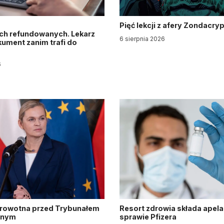
Pięć lekcji z afery Zondacry
ch refundowanych. Lekarz
6 sierpnia 2026
ument zanim trafi do
6
drowotna przed Trybunałem
Resort zdrowia składa apela
jnym
sprawie Pfizera