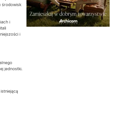
u środowisk
ach i
tali
iejszości i
alnego
j jednostki.
stniejącą