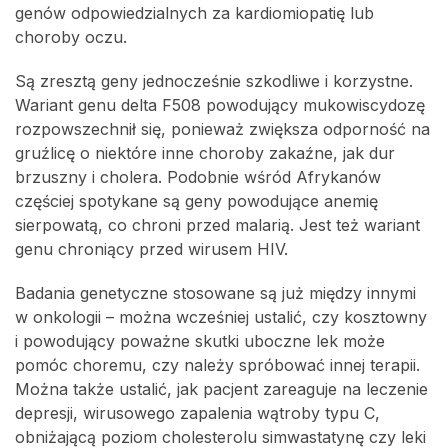
genów odpowiedzialnych za kardiomiopatię lub
choroby oczu.
Są zresztą geny jednocześnie szkodliwe i korzystne.
Wariant genu delta F508 powodujący mukowiscydozę
rozpowszechnił się, ponieważ zwiększa odporność na
gruźlicę o niektóre inne choroby zakaźne, jak dur
brzuszny i cholera. Podobnie wśród Afrykanów
częściej spotykane są geny powodujące anemię
sierpowatą, co chroni przed malarią. Jest też wariant
genu chroniący przed wirusem HIV.
Badania genetyczne stosowane są już między innymi
w onkologii – można wcześniej ustalić, czy kosztowny
i powodujący poważne skutki uboczne lek może
pomóc choremu, czy należy spróbować innej terapii.
Można także ustalić, jak pacjent zareaguje na leczenie
depresji, wirusowego zapalenia wątroby typu C,
obniżającą poziom cholesterolu simwastatynę czy leki