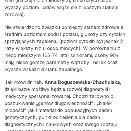
krwi (inaczej niż u młodszych, u starszych osób
wyższy poziom lipidów wiąże się z lepszym stanem
zdrowia).
Nie stwierdzono związku pomiędzy stanem zdrowia a
średnim poziomem sodu i potasu, glukozy czy cytokin
sprzyjających zapaleniu (poziom cytokin był jednak 2
razy większy niż u osób młodych). W porównaniu z
nieco młodszymi (65-74 lata) seniorami, osoby 90+
mają nieco gorsze parametry wątroby i nerek oraz
wyższe wskaźniki stanu zapalnego.
Jak mówi dr hab.
Anna Boguszewska-Chachulska
,
dzięki bazie możliwy będzie rozwój diagnostyki i
medycyny spersonalizowanej. Chodzi zarówno o
poszukiwanie „genów długowieczności” i „białek
młodości”, jak i materiał do populacyjnych badań
genetycznych, punkt odniesienia dla badań
diagnostycznych i naukowych oraz swego rodzaju