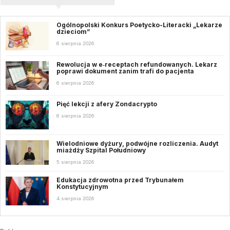
Ogólnopolski Konkurs Poetycko-Literacki „Lekarze
dzieciom”
6 sierpnia 2026
Rewolucja w e‑receptach refundowanych. Lekarz
poprawi dokument zanim trafi do pacjenta
6 sierpnia 2026
Pięć lekcji z afery Zondacrypto
6 sierpnia 2026
Wielodniowe dyżury, podwójne rozliczenia. Audyt
miażdży Szpital Południowy
5 sierpnia 2026
Edukacja zdrowotna przed Trybunałem
Konstytucyjnym
4 sierpnia 2026