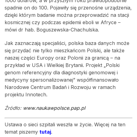
1000 dolarów, a w przyszłym roku prawdopodobnie
spadnie on do 100. Pojawiły się przenośne urządzenia,
dzięki którym badanie można przeprowadzić na stacji
kosmicznej czy podczas epidemii eboli w Afryce –
mówi dr hab. Boguszewska-Chachulska.
Jak zaznaczają specjaliści, polska baza danych może
się przydać nie tylko mieszkańcom Polski, ale także
naszej części Europy oraz Polonii za granicą – na
przykład w USA i Wielkiej Brytanii. Projekt „Polski
genom referencyjny dla diagnostyki genomowej i
medycyny spersonalizowanej” współfinansowało
Narodowe Centrum Badań i Rozwoju w ramach
projektu Innotech.
Źródło:
www.naukawpolsce.pap.pl
Ustawa o sieci szpitali weszła w życie. Więcej na ten
temat piszemy
tutaj
.