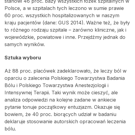
stanowi 46 proc. bazy wszystkich łózek szpitalnych w
Polsce, a w szpitalach tych leczono w sumie prawie
60 proc. wszystkich hospitalizowanych w naszym
kraju pacjentów (dane: GUS 2014). Ważne też, że były
to różnego rodzaju szpitale – zarówno kliniczne, jak i
wojewódzkie, powiatowe i inne. Przejdźmy jednak do
samych wyników.
Sztuka wyboru
Aż 88 proc. placówek zadeklarowało, że leczy ból w
oparciu o zalecenia Polskiego Towarzystwa Badania
Bólu i Polskiego Towarzystwa Anestezjologii i
Intensywnej Terapii. Taki wynik może cieszyć, ale
analiza odpowiedzi na kolejne zadane w ankiecie
pytanie tonuje początkowy entuzjazm. Okazuje się
bowiem, że 40 proc. biorących udział w badaniu
deklaruje stosowanie autorskich opracowań leczenia
bólu.