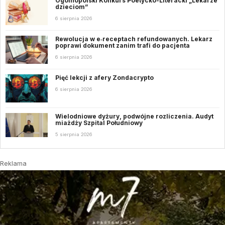
Ogólnopolski Konkurs Poetycko-Literacki „Lekarze
dzieciom”
6 sierpnia 2026
Rewolucja w e‑receptach refundowanych. Lekarz
poprawi dokument zanim trafi do pacjenta
6 sierpnia 2026
Pięć lekcji z afery Zondacrypto
6 sierpnia 2026
Wielodniowe dyżury, podwójne rozliczenia. Audyt
miażdży Szpital Południowy
5 sierpnia 2026
Reklama