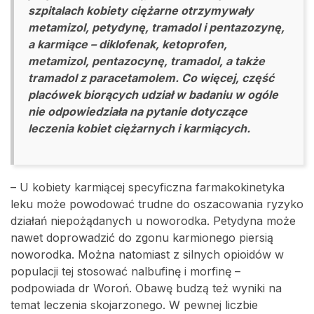
szpitalach kobiety ciężarne otrzymywały
metamizol, petydynę, tramadol i pentazozynę,
a karmiące – diklofenak, ketoprofen,
metamizol, pentazocynę, tramadol, a także
tramadol z paracetamolem. Co więcej, część
placówek biorących udział w badaniu w ogóle
nie odpowiedziała na pytanie dotyczące
leczenia kobiet ciężarnych i karmiących.
– U kobiety karmiącej specyficzna farmakokinetyka
leku może powodować trudne do oszacowania ryzyko
działań niepożądanych u noworodka. Petydyna może
nawet doprowadzić do zgonu karmionego piersią
noworodka. Można natomiast z silnych opioidów w
populacji tej stosować nalbufinę i morfinę –
podpowiada dr Woroń. Obawę budzą też wyniki na
temat leczenia skojarzonego. W pewnej liczbie