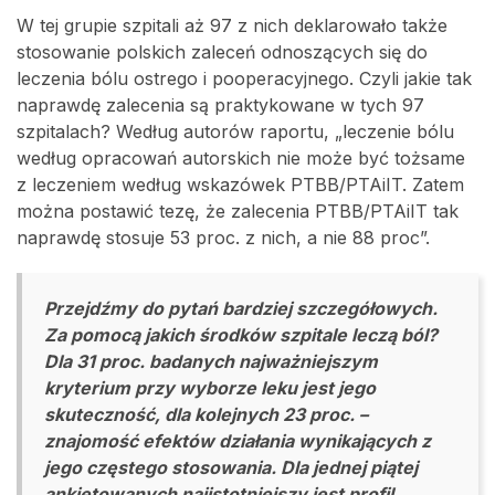
W tej grupie szpitali aż 97 z nich deklarowało także
stosowanie polskich zaleceń odnoszących się do
leczenia bólu ostrego i pooperacyjnego. Czyli jakie tak
naprawdę zalecenia są praktykowane w tych 97
szpitalach? Według autorów raportu, „leczenie bólu
według opracowań autorskich nie może być tożsame
z leczeniem według wskazówek PTBB/PTAiIT. Zatem
można postawić tezę, że zalecenia PTBB/PTAiIT tak
naprawdę stosuje 53 proc. z nich, a nie 88 proc”.
Przejdźmy do pytań bardziej szczegółowych.
Za pomocą jakich środków szpitale leczą ból?
Dla 31 proc. badanych najważniejszym
kryterium przy wyborze leku jest jego
skuteczność, dla kolejnych 23 proc. –
znajomość efektów działania wynikających z
jego częstego stosowania. Dla jednej piątej
ankietowanych najistotniejszy jest profil