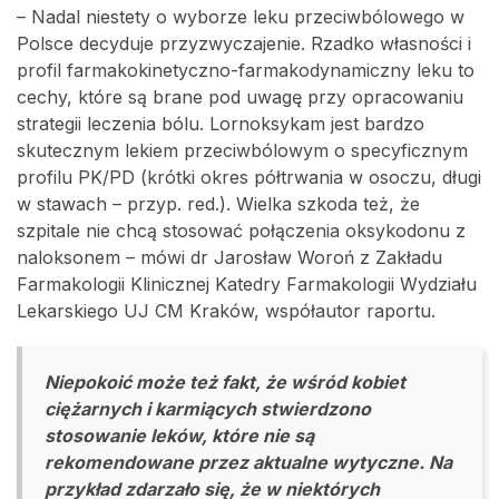
– Nadal niestety o wyborze leku przeciwbólowego w
Polsce decyduje przyzwyczajenie. Rzadko własności i
profil farmakokinetyczno-farmakodynamiczny leku to
cechy, które są brane pod uwagę przy opracowaniu
strategii leczenia bólu. Lornoksykam jest bardzo
skutecznym lekiem przeciwbólowym o specyficznym
profilu PK/PD (krótki okres półtrwania w osoczu, długi
w stawach – przyp. red.). Wielka szkoda też, że
szpitale nie chcą stosować połączenia oksykodonu z
naloksonem – mówi dr Jarosław Woroń z Zakładu
Farmakologii Klinicznej Katedry Farmakologii Wydziału
Lekarskiego UJ CM Kraków, współautor raportu.
Niepokoić może też fakt, że wśród kobiet
ciężarnych i karmiących stwierdzono
stosowanie leków, które nie są
rekomendowane przez aktualne wytyczne. Na
przykład zdarzało się, że w niektórych