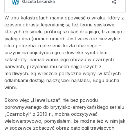
W obu katastrofach mamy opowieść o wraku, który z
czasem obrasta legendami; są też teorie spiskowe,
których głosiciele próbują szukać drugiego, trzeciego i
piątego dna (nomen omen). Jest wreszcie niezwykle
silna potrzeba znalezienia kozła ofiarnego –
uczynienia pojedynczego człowieka symbolem
katastrofy, namalowania jego obrazu w czarnych
barwach, przydania mu cech najgorszych z
możliwych. Są wreszcie polityczne wojny, w których
odłamkami dostają najczęściej najsłabsi, Bogu ducha
winni.
Skoro więc „Heweliusza”, nie bez powodu
porównywanego do brytyjsko-amerykańskiego serialu
„Czarnobyl” z 2019 r., można odczytywać
wielowarstwowo, pomyślałem, że można też w nim jak
w soczewce zobaczyć obraz patologii trawiących