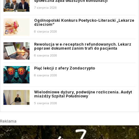
społeczna żąda dłuższych konsultacji
7 sierpnia 2026
Ogólnopolski Konkurs Poetycko-Literacki „Lekarze
dzieciom”
6 sierpnia 2026
Rewolucja w e‑receptach refundowanych. Lekarz
poprawi dokument zanim trafi do pacjenta
6 sierpnia 2026
Pięć lekcji z afery Zondacrypto
6 sierpnia 2026
Wielodniowe dyżury, podwójne rozliczenia. Audyt
miażdży Szpital Południowy
5 sierpnia 2026
Reklama