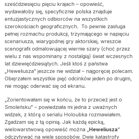
sześćdziesięciu pięciu krajach – opowieść,
wydawałoby się, specyficznie polska znajduje
entuzjastycznych odbiorców na wszystkich
szerokościach geograficznych. To pewnie zasługa
pełnej rozmachu produkcji, trzymającego w napięciu
scenariusza, wiarygodnej gry aktorskiej, wreszcie
scenografii odmalowującej wiernie szary (choć przez
wielu z nas wspominany z nostalgią) świat wczesnych
lat dziewięćdziesiątych. Jeśli ktoś z państwa
„Heweliusza” jeszcze nie widział – najgoręcej polecam.
Obejrzałem wszystkie pięć odcinków jeden po drugim,
nie mogąc oderwać się od ekranu.
„Zorientowałam się w końcu, że to przecież jest o
Smoleńsku” – powiedziała mi jedna z uważnych
widzek, z którą o serialu Holoubka rozmawiałem.
Zgadzam się z tą opinią. Jak każdą epicką,
wielowarstwową opowieść można „
Heweliusza
”
odczytywać na wiele sposobów. Dwie katastrofy