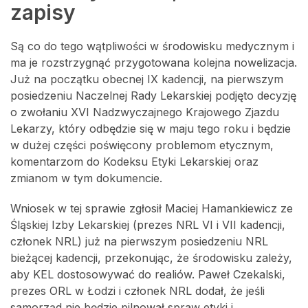
zapisy
Są co do tego wątpliwości w środowisku medycznym i
ma je rozstrzygnąć przygotowana kolejna nowelizacja.
Już na początku obecnej IX kadencji, na pierwszym
posiedzeniu Naczelnej Rady Lekarskiej podjęto decyzję
o zwołaniu XVI Nadzwyczajnego Krajowego Zjazdu
Lekarzy, który odbędzie się w maju tego roku i będzie
w dużej części poświęcony problemom etycznym,
komentarzom do Kodeksu Etyki Lekarskiej oraz
zmianom w tym dokumencie.
Wniosek w tej sprawie zgłosił Maciej Hamankiewicz ze
Śląskiej Izby Lekarskiej (prezes NRL VI i VII kadencji,
członek NRL) już na pierwszym posiedzeniu NRL
bieżącej kadencji, przekonując, że środowisku zależy,
aby KEL dostosowywać do realiów. Paweł Czekalski,
prezes ORL w Łodzi i członek NRL dodał, że jeśli
samorząd nie będzie pilnował spraw etyki i