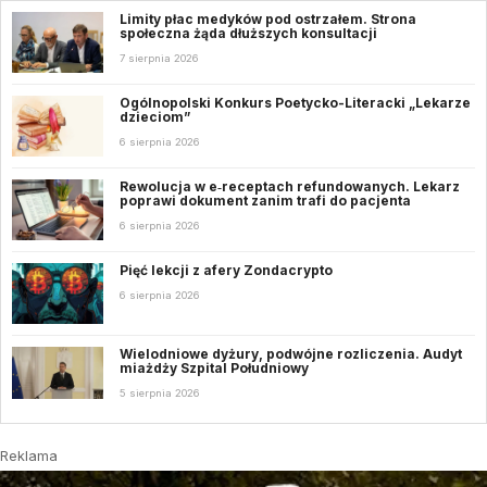
Limity płac medyków pod ostrzałem. Strona
społeczna żąda dłuższych konsultacji
7 sierpnia 2026
Ogólnopolski Konkurs Poetycko-Literacki „Lekarze
dzieciom”
6 sierpnia 2026
Rewolucja w e‑receptach refundowanych. Lekarz
poprawi dokument zanim trafi do pacjenta
6 sierpnia 2026
Pięć lekcji z afery Zondacrypto
6 sierpnia 2026
Wielodniowe dyżury, podwójne rozliczenia. Audyt
miażdży Szpital Południowy
5 sierpnia 2026
Reklama