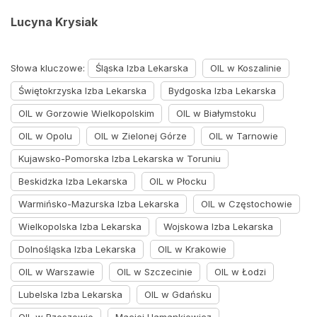
Lucyna Krysiak
Słowa kluczowe:
Śląska Izba Lekarska
OIL w Koszalinie
Świętokrzyska Izba Lekarska
Bydgoska Izba Lekarska
OIL w Gorzowie Wielkopolskim
OIL w Białymstoku
OIL w Opolu
OIL w Zielonej Górze
OIL w Tarnowie
Kujawsko-Pomorska Izba Lekarska w Toruniu
Beskidzka Izba Lekarska
OIL w Płocku
Warmińsko-Mazurska Izba Lekarska
OIL w Częstochowie
Wielkopolska Izba Lekarska
Wojskowa Izba Lekarska
Dolnośląska Izba Lekarska
OIL w Krakowie
OIL w Warszawie
OIL w Szczecinie
OIL w Łodzi
Lubelska Izba Lekarska
OIL w Gdańsku