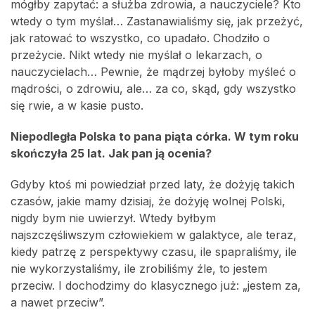
mógłby zapytać: a służba zdrowia, a nauczyciele? Kto
wtedy o tym myślał… Zastanawialiśmy się, jak przeżyć,
jak ratować to wszystko, co upadało. Chodziło o
przeżycie. Nikt wtedy nie myślał o lekarzach, o
nauczycielach… Pewnie, że mądrzej byłoby myśleć o
mądrości, o zdrowiu, ale… za co, skąd, gdy wszystko
się rwie, a w kasie pusto.
Niepodległa Polska to pana piąta córka. W tym roku
skończyła 25 lat. Jak pan ją ocenia?
Gdyby ktoś mi powiedział przed laty, że dożyję takich
czasów, jakie mamy dzisiaj, że dożyję wolnej Polski,
nigdy bym nie uwierzył. Wtedy byłbym
najszczęśliwszym człowiekiem w galaktyce, ale teraz,
kiedy patrzę z perspektywy czasu, ile spapraliśmy, ile
nie wykorzystaliśmy, ile zrobiliśmy źle, to jestem
przeciw. I dochodzimy do klasycznego już: „jestem za,
a nawet przeciw”.