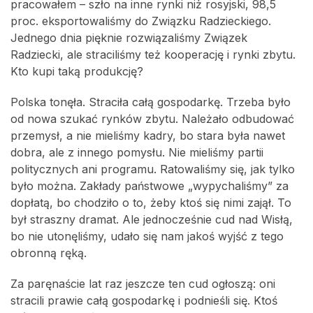
pracowałem – szło na inne rynki niż rosyjski, 98,5
proc. eksportowaliśmy do Związku Radzieckiego.
Jednego dnia pięknie rozwiązaliśmy Związek
Radziecki, ale straciliśmy też kooperację i rynki zbytu.
Kto kupi taką produkcję?
Polska tonęła. Straciła całą gospodarkę. Trzeba było
od nowa szukać rynków zbytu. Należało odbudować
przemysł, a nie mieliśmy kadry, bo stara była nawet
dobra, ale z innego pomysłu. Nie mieliśmy partii
politycznych ani programu. Ratowaliśmy się, jak tylko
było można. Zakłady państwowe „wypychaliśmy” za
dopłatą, bo chodziło o to, żeby ktoś się nimi zajął. To
był straszny dramat. Ale jednocześnie cud nad Wisłą,
bo nie utonęliśmy, udało się nam jakoś wyjść z tego
obronną ręką.
Za paręnaście lat raz jeszcze ten cud ogłoszą: oni
stracili prawie całą gospodarkę i podnieśli się. Ktoś