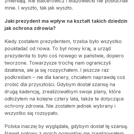
zmieniają. Ale Balcerowicz i Mazowiecki nie posłuchali
mnie. I wyszło, tak jak wyszło.
Jaki prezydent ma wpływ na kształt takich dziedzin
jak ochrona zdrowia?
Kiedy zostałem prezydentem, trzeba było wszystko
poukładać od nowa. To był nowy kraj, a urząd
prezydenta to było coś nowego w państwie, dopiero
tworzone. Towarzysze trochę nam ograniczyli
działania, ale ja się rozpychałem. I jeszcze raz
podkreślam – nie dla kariery, chciałem naprawdę coś
zrobić dla przyszłości. Gdybym dostał szansę na
drugą kadencję, zrealizowałbym swoje plany, które
odłożyłem na kolejne cztery lata, także te dotyczące
ochrony zdrowia. Nie zostałem jednak wybrany i
wszystko się rozsypało.
Polska inaczej by wyglądała, gdybym dostał tę szansę.
Nawet połowy z moich pomysłów nie zrealizowałem.