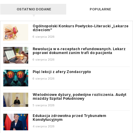
OSTATNIO DODANE
POPULARNE
Ogólnopolski Konkurs Poetycko-Literacki „Lekarze
dzieciom”
6 sierpnia 2026
Rewolucja w e‑receptach refundowanych. Lekarz
poprawi dokument zanim trafi do pacjenta
6 sierpnia 2026
Pięć lekcji z afery Zondacrypto
6 sierpnia 2026
Wielodniowe dyżury, podwójne rozliczenia. Audyt
miażdży Szpital Południowy
5 sierpnia 2026
Edukacja zdrowotna przed Trybunałem
Konstytucyjnym
4 sierpnia 2026