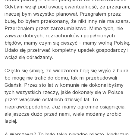
Gdybym wziął pod uwagę ewentualność, że przegram,
inaczej bym wszystko planował. Przegrałem przez
butę, bo byłem przekonany, że nikt inny nie ma szans.
Przerżnąłem przez zarozumialstwo. Mimo tych, nie
zawsze dobrych, rozrachunków i popełnionych
błędów, mamy czym się cieszyć – mamy wolną Polskę.
Udało się przetrwać kompletny upadek gospodarczy i
wciąż się odradzamy.
Często się śmieję, że wieczorem boję się wyjść z biura,
bo mogę nie trafić do domu, tak mi przebudowali
Gdańsk. Przez sto lat w komunie nie dokonalibyśmy
tych wszystkich rzeczy, jakie dokonały się w Polsce
przez właściwie ostatnich dziesięć lat. To
nieprawdopodobne. Już mamy ogromne osiągnięcia,
ale jeszcze dużo przed nami, wiele możemy zrobić
lepiej.
A Warszawa? To było takie nieładne miasto, kiedy tam