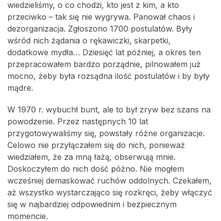
wiedzieliśmy, o co chodzi, kto jest z kim, a kto
przeciwko – tak się nie wygrywa. Panował chaos i
dezorganizacja. Zgłoszono 1700 postulatów. Były
wśród nich żądania o rękawiczki, skarpetki,
dodatkowe mydła… Dziesięć lat później, a okres ten
przepracowałem bardzo porządnie, pilnowałem już
mocno, żeby była rozsądna ilość postulatów i by były
mądre.
W 1970 r. wybuchł bunt, ale to był zryw bez szans na
powodzenie. Przez następnych 10 lat
przygotowywaliśmy się, powstały różne organizacje.
Celowo nie przyłączałem się do nich, ponieważ
wiedziałem, że za mną łażą, obserwują mnie.
Doskoczyłem do nich dość późno. Nie mogłem
wcześniej demaskować ruchów oddolnych. Czekałem,
aż wszystko wystarczająco się rozkręci, żeby włączyć
się w najbardziej odpowiednim i bezpiecznym
momencie.