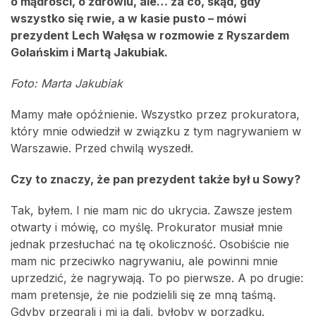
o mądrości, o zdrowiu, ale… za co, skąd, gdy
wszystko się rwie, a w kasie pusto – mówi
prezydent Lech Wałęsa w rozmowie z Ryszardem
Golańskim i Martą Jakubiak.
Foto: Marta Jakubiak
Mamy małe opóźnienie. Wszystko przez prokuratora,
który mnie odwiedził w związku z tym nagrywaniem w
Warszawie. Przed chwilą wyszedł.
Czy to znaczy, że pan prezydent także był u Sowy?
Tak, byłem. I nie mam nic do ukrycia. Zawsze jestem
otwarty i mówię, co myślę. Prokurator musiał mnie
jednak przesłuchać na tę okoliczność. Osobiście nie
mam nic przeciwko nagrywaniu, ale powinni mnie
uprzedzić, że nagrywają. To po pierwsze. A po drugie:
mam pretensje, że nie podzielili się ze mną taśmą.
Gdyby przegrali i mi ją dali, byłoby w porządku.