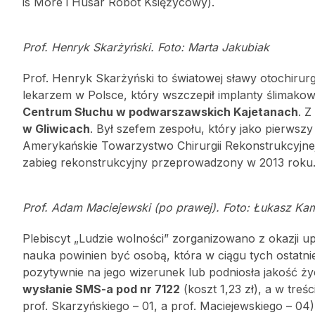
is More i Husar Robot Księżycowy).
Prof. Henryk Skarżyński. Foto: Marta Jakubiak
Prof. Henryk Skarżyński to światowej sławy otochirurg i 
lekarzem w Polsce, który wszczepił implanty ślimak
Centrum Słuchu w podwarszawskich Kajetanach
. Z
w Gliwicach
. Był szefem zespołu, który jako pierwszy
Amerykańskie Towarzystwo Chirurgii Rekonstrukcyjnej 
zabieg rekonstrukcyjny przeprowadzony w 2013 roku
Prof. Adam Maciejewski (po prawej). Foto: Łukasz Ka
Plebiscyt „Ludzie wolności” zorganizowano z okazji 
nauka powinien być osobą, która w ciągu tych ostatni
pozytywnie na jego wizerunek lub podniosła jakość 
wysłanie SMS-a pod nr 7122
(koszt 1,23 zł), a w tr
prof. Skarzyńskiego – 01, a prof. Maciejewskiego – 04)