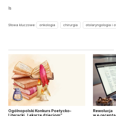
ls
Słowa kluczowe:
onkologia
chirurgia
otolaryngologia i o
Ogólnopolski Konkurs Poetycko-
Rewolucja
Literacki „Lekarze dzieciom”
w e‑recepta