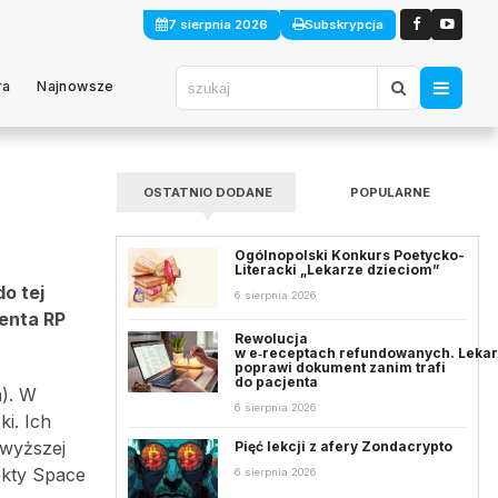
7 sierpnia 2026
Subskrypcja
ra
Najnowsze
OSTATNIO DODANE
POPULARNE
Ogólnopolski Konkurs Poetycko-
Literacki „Lekarze dzieciom”
o tej
6 sierpnia 2026
enta RP
Rewolucja
w e‑receptach refundowanych. Leka
poprawi dokument zanim trafi
do pacjenta
a). W
6 sierpnia 2026
i. Ich
jwyższej
Pięć lekcji z afery Zondacrypto
ekty Space
6 sierpnia 2026