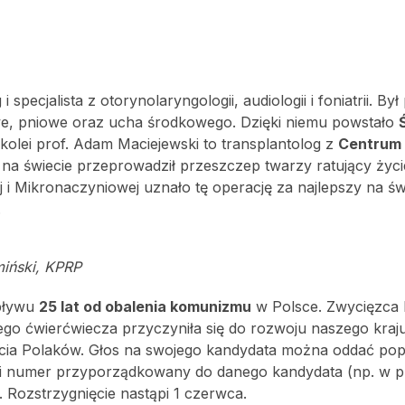
specjalista z otorynolaryngologii, audiologii i foniatrii. By
owe, pniowe oraz ucha środkowego. Dzięki niemu powstało
 kolei prof. Adam Maciejewski to transplantolog z
Centrum 
 na świecie przeprowadził przeszczep twarzy ratujący życi
i Mikronaczyniowej uznało tę operację za najlepszy na św
.
miński, KPRP
upływu
25 lat od obalenia komunizmu
w Polsce. Zwycięzca k
ego ćwierćwiecza przyczyniła się do rozwoju naszego kraj
życia Polaków. Głos na swojego kandydata można oddać po
eści numer przyporządkowany do danego kandydata (np. w 
. Rozstrzygnięcie nastąpi 1 czerwca.