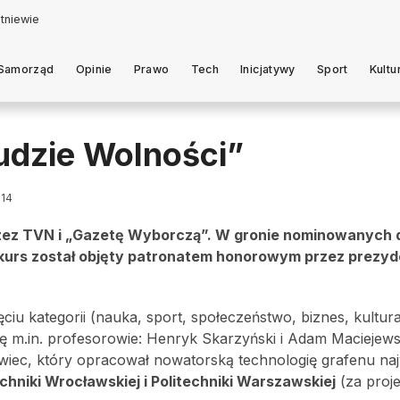
Samorząd
Opinie
Prawo
Tech
Inicjatywy
Sport
Kultu
udzie Wolności”
014
zez TVN i „Gazetę Wyborczą”. W gronie nominowanych d
nkurs został objęty patronatem honorowym przez prezyd
iu kategorii (nauka, sport, społeczeństwo, biznes, kultur
ię m.in. profesorowie: Henryk Skarzyński i Adam Maciejewsk
wiec, który opracował nowatorską technologię grafenu na
chniki Wrocławskiej i Politechniki Warszawskiej
(za proj