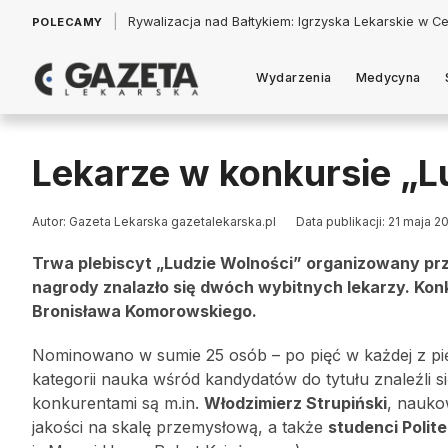
|
Łukasz Jankowski: Politycy w pogoni za króliczkiem
POLECAMY
Wydarzenia
Medycyna
Lekarze w konkursie „L
Autor: Gazeta Lekarska gazetalekarska.pl
Data publikacji: 21 maja 2
Trwa plebiscyt „Ludzie Wolności” organizowany pr
nagrody znalazło się dwóch wybitnych lekarzy. Ko
Bronisława Komorowskiego.
Nominowano w sumie 25 osób – po pięć w każdej z pięc
kategorii nauka wśród kandydatów do tytułu znaleźli s
konkurentami są m.in.
Włodzimierz Strupiński
, nauko
jakości na skalę przemysłową, a także
studenci Polite