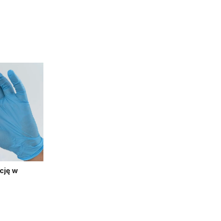
cję w