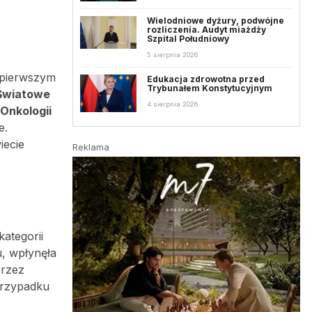
Wielodniowe dyżury, podwójne
rozliczenia. Audyt miażdży
Szpital Południowy
5 sierpnia 2026
ł pierwszym
Edukacja zdrowotna przed
Trybunałem Konstytucyjnym
Światowe
4 sierpnia 2026
Onkologii
e.
iecie
Reklama
ategorii
u, wpłynęła
przez
przypadku