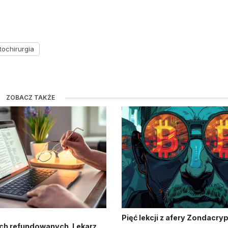
tochirurgia
ZOBACZ TAKŻE
Pięć lekcji z afery Zondacry
ch refundowanych. Lekarz