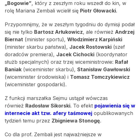
„Bogowie”
, który z zeszłym roku wszedł do kin, w
rolę Mariana Zembali wcielił się
Piotr Głowacki
.
Przypomnijmy, że w zeszłym tygodniu do dymisji podał
się nie tylko
Bartosz Arłukowicz
, ale również
Andrzej
Biernat
(minister sportu),
Włodzimierz Karpiński
(minister skarbu państwa),
Jacek Rostowski
(szef
doradców premiera),
Jacek Cichocki
(koordynator
służb specjalnych) oraz trzej wiceministrowie:
Rafał
Baniak
(wiceminister skarbu),
Stanisław Gawłowski
(wiceminister środowiska) i
Tomasz Tomczykiewicz
(wiceminister gospodarki).
Z funkcji marszałka Sejmu ustąpił wówczas
również
Radosław Sikorski
. To efekt
pojawienia się w
internecie akt tzw. afery taśmowej
opublikowanych
tydzień temu przez
Zbigniewa Stonogę
.
Co dla prof. Zembali jest najważniejsze w