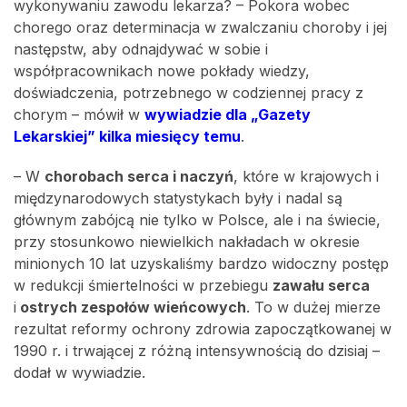
wykonywaniu zawodu lekarza? – Pokora wobec
chorego oraz determinacja w zwalczaniu choroby i jej
następstw, aby odnajdywać w sobie i
współpracownikach nowe pokłady wiedzy,
doświadczenia, potrzebnego w codziennej pracy z
chorym – mówił w
wywiadzie dla „Gazety
Lekarskiej” kilka miesięcy temu
.
– W
chorobach serca i naczyń
, które w krajowych i
międzynarodowych statystykach były i nadal są
głównym zabójcą nie tylko w Polsce, ale i na świecie,
przy stosunkowo niewielkich nakładach w okresie
minionych 10 lat uzyskaliśmy bardzo widoczny postęp
w redukcji śmiertelności w przebiegu
zawału serca
i
ostrych zespołów wieńcowych
. To w dużej mierze
rezultat reformy ochrony zdrowia zapoczątkowanej w
1990 r. i trwającej z różną intensywnością do dzisiaj –
dodał w wywiadzie.