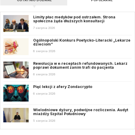
OSTATNIO DODANE
POPULARNE
Limity płac medyków pod ostrzałem. Strona
społeczna żąda dłuższych konsultacji
7 sierpnia 2026
Ogólnopolski Konkurs Poetycko-Literacki „Lekarze
dzieciom”
6 sierpnia 2026
Rewolucja w e‑receptach refundowanych. Lekarz
poprawi dokument zanim trafi do pacjenta
6 sierpnia 2026
Pięć lekcji z afery Zondacrypto
6 sierpnia 2026
Wielodniowe dyżury, podwójne rozliczenia. Audyt
miażdży Szpital Południowy
5 sierpnia 2026