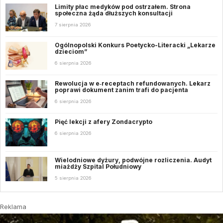
Limity płac medyków pod ostrzałem. Strona
społeczna żąda dłuższych konsultacji
7 sierpnia 2026
Ogólnopolski Konkurs Poetycko-Literacki „Lekarze
dzieciom”
6 sierpnia 2026
Rewolucja w e‑receptach refundowanych. Lekarz
poprawi dokument zanim trafi do pacjenta
6 sierpnia 2026
Pięć lekcji z afery Zondacrypto
6 sierpnia 2026
Wielodniowe dyżury, podwójne rozliczenia. Audyt
miażdży Szpital Południowy
5 sierpnia 2026
Reklama