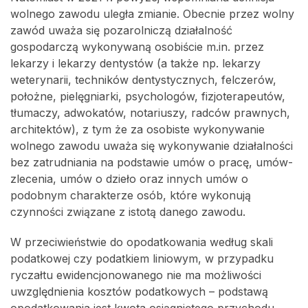
wolnego zawodu uległa zmianie. Obecnie przez wolny
zawód uważa się pozarolniczą działalność
gospodarczą wykonywaną osobiście m.in. przez
lekarzy i lekarzy dentystów (a także np. lekarzy
weterynarii, techników dentystycznych, felczerów,
położne, pielęgniarki, psychologów, fizjoterapeutów,
tłumaczy, adwokatów, notariuszy, radców prawnych,
architektów), z tym że za osobiste wykonywanie
wolnego zawodu uważa się wykonywanie działalności
bez zatrudniania na podstawie umów o pracę, umów-
zlecenia, umów o dzieło oraz innych umów o
podobnym charakterze osób, które wykonują
czynności związane z istotą danego zawodu.
W przeciwieństwie do opodatkowania według skali
podatkowej czy podatkiem liniowym, w przypadku
ryczałtu ewidencjonowanego nie ma możliwości
uwzględnienia kosztów podatkowych – podstawą
opodatkowania jest kwota osiągniętego przychodu.