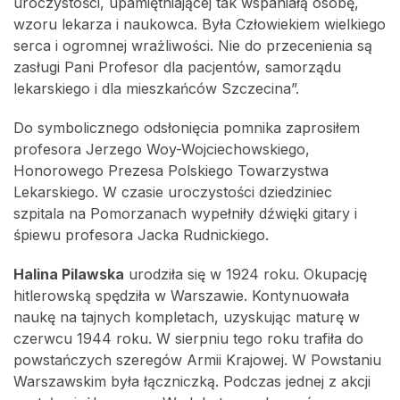
uroczystości, upamiętniającej tak wspaniałą osobę,
wzoru lekarza i naukowca. Była Człowiekiem wielkiego
serca i ogromnej wrażliwości. Nie do przecenienia są
zasługi Pani Profesor dla pacjentów, samorządu
lekarskiego i dla mieszkańców Szczecina”.
Do symbolicznego odsłonięcia pomnika zaprosiłem
profesora Jerzego Woy-Wojciechowskiego,
Honorowego Prezesa Polskiego Towarzystwa
Lekarskiego. W czasie uroczystości dziedziniec
szpitala na Pomorzanach wypełniły dźwięki gitary i
śpiewu profesora Jacka Rudnickiego.
Halina Pilawska
urodziła się w 1924 roku. Okupację
hitlerowską spędziła w Warszawie. Kontynuowała
naukę na tajnych kompletach, uzyskując maturę w
czerwcu 1944 roku. W sierpniu tego roku trafiła do
powstańczych szeregów Armii Krajowej. W Powstaniu
Warszawskim była łączniczką. Podczas jednej z akcji