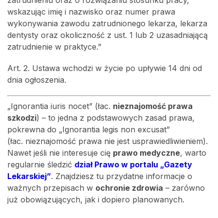
zatrudnieniu oraz o rozwiązaniu stosunku pracy,
wskazując imię i nazwisko oraz numer prawa
wykonywania zawodu zatrudnionego lekarza, lekarza
dentysty oraz okoliczność z ust. 1 lub 2 uzasadniającą
zatrudnienie w praktyce.”
Art. 2. Ustawa wchodzi w życie po upływie 14 dni od
dnia ogłoszenia.
„Ignorantia iuris nocet” (łac.
nieznajomość prawa
szkodzi
) – to jedna z podstawowych zasad prawa,
pokrewna do „Ignorantia legis non excusat”
(łac. nieznajomość prawa nie jest usprawiedliwieniem).
Nawet jeśli nie interesuje cię
prawo medyczne
, warto
regularnie śledzić
dział Prawo w portalu „Gazety
Lekarskiej”
. Znajdziesz tu przydatne informacje o
ważnych przepisach w
ochronie zdrowia
– zarówno
już obowiązujących, jak i dopiero planowanych.