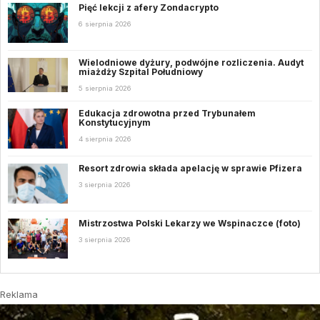
Pięć lekcji z afery Zondacrypto
6 sierpnia 2026
Wielodniowe dyżury, podwójne rozliczenia. Audyt
miażdży Szpital Południowy
5 sierpnia 2026
Edukacja zdrowotna przed Trybunałem
Konstytucyjnym
4 sierpnia 2026
Resort zdrowia składa apelację w sprawie Pfizera
3 sierpnia 2026
Mistrzostwa Polski Lekarzy we Wspinaczce (foto)
3 sierpnia 2026
Reklama