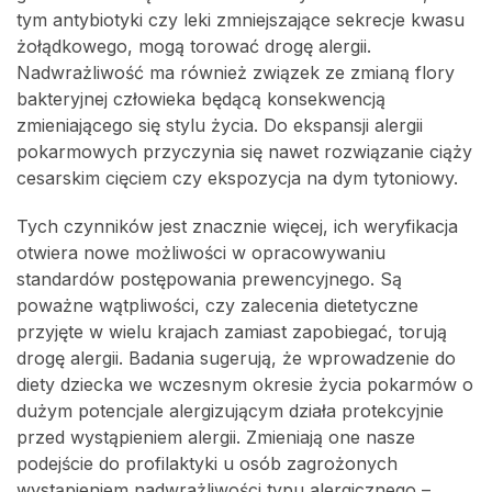
tym antybiotyki czy leki zmniejszające sekrecje kwasu
żołądkowego, mogą torować drogę alergii.
Nadwrażliwość ma również związek ze zmianą flory
bakteryjnej człowieka będącą konsekwencją
zmieniającego się stylu życia. Do ekspansji alergii
pokarmowych przyczynia się nawet rozwiązanie ciąży
cesarskim cięciem czy ekspozycja na dym tytoniowy.
Tych czynników jest znacznie więcej, ich weryfikacja
otwiera nowe możliwości w opracowywaniu
standardów postępowania prewencyjnego. Są
poważne wątpliwości, czy zalecenia dietetyczne
przyjęte w wielu krajach zamiast zapobiegać, torują
drogę alergii. Badania sugerują, że wprowadzenie do
diety dziecka we wczesnym okresie życia pokarmów o
dużym potencjale alergizującym działa protekcyjnie
przed wystąpieniem alergii. Zmieniają one nasze
podejście do profilaktyki u osób zagrożonych
wystąpieniem nadwrażliwości typu alergicznego –