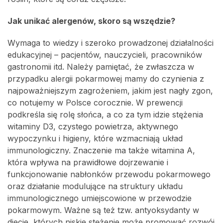
Jak unikać alergenów, skoro są wszędzie?
Wymaga to wiedzy i szeroko prowadzonej działalności
edukacyjnej – pacjentów, nauczycieli, pracowników
gastronomii itd. Należy pamiętać, że zwłaszcza w
przypadku alergii pokarmowej mamy do czynienia z
najpoważniejszym zagrożeniem, jakim jest nagły zgon,
co notujemy w Polsce corocznie. W prewencji
podkreśla się rolę słońca, a co za tym idzie stężenia
witaminy D3, czystego powietrza, aktywnego
wypoczynku i higieny, które wzmacniają układ
immunologiczny. Znaczenie ma także witamina A,
która wpływa na prawidłowe dojrzewanie i
funkcjonowanie nabłonków przewodu pokarmowego
oraz działanie modulujące na struktury układu
immunologicznego umiejscowione w przewodzie
pokarmowym. Ważne są też tzw. antyoksydanty w
diecie, których niskie stężenie może promować rozwój