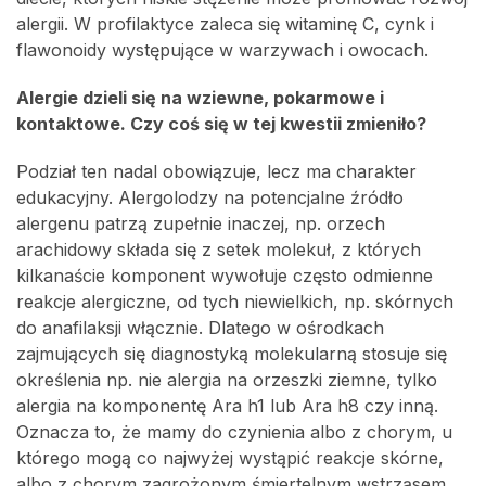
alergii. W profilaktyce zaleca się witaminę C, cynk i
flawonoidy występujące w warzywach i owocach.
Alergie dzieli się na wziewne, pokarmowe i
kontaktowe. Czy coś się w tej kwestii zmieniło?
Podział ten nadal obowiązuje, lecz ma charakter
edukacyjny. Alergolodzy na potencjalne źródło
alergenu patrzą zupełnie inaczej, np. orzech
arachidowy składa się z setek molekuł, z których
kilkanaście komponent wywołuje często odmienne
reakcje alergiczne, od tych niewielkich, np. skórnych
do anafilaksji włącznie. Dlatego w ośrodkach
zajmujących się diagnostyką molekularną stosuje się
określenia np. nie alergia na orzeszki ziemne, tylko
alergia na komponentę Ara h1 lub Ara h8 czy inną.
Oznacza to, że mamy do czynienia albo z chorym, u
którego mogą co najwyżej wystąpić reakcje skórne,
albo z chorym zagrożonym śmiertelnym wstrząsem.