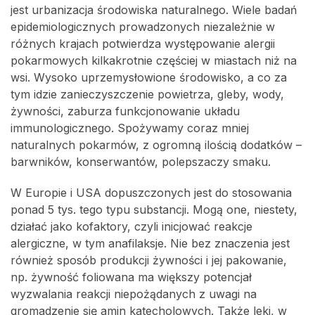
jest urbanizacja środowiska naturalnego. Wiele badań
epidemiologicznych prowadzonych niezależnie w
różnych krajach potwierdza występowanie alergii
pokarmowych kilkakrotnie częściej w miastach niż na
wsi. Wysoko uprzemysłowione środowisko, a co za
tym idzie zanieczyszczenie powietrza, gleby, wody,
żywności, zaburza funkcjonowanie układu
immunologicznego. Spożywamy coraz mniej
naturalnych pokarmów, z ogromną ilością dodatków –
barwników, konserwantów, polepszaczy smaku.
W Europie i USA dopuszczonych jest do stosowania
ponad 5 tys. tego typu substancji. Mogą one, niestety,
działać jako kofaktory, czyli inicjować reakcje
alergiczne, w tym anafilaksje. Nie bez znaczenia jest
również sposób produkcji żywności i jej pakowanie,
np. żywność foliowana ma większy potencjał
wyzwalania reakcji niepożądanych z uwagi na
gromadzenie się amin katecholowych. Także leki, w