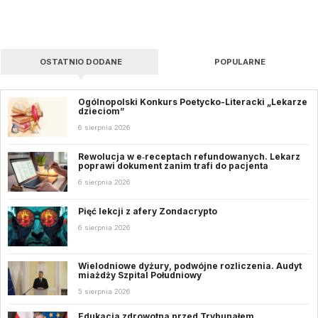
OSTATNIO DODANE
POPULARNE
Ogólnopolski Konkurs Poetycko-Literacki „Lekarze
dzieciom”
6 sierpnia 2026
Rewolucja w e‑receptach refundowanych. Lekarz
poprawi dokument zanim trafi do pacjenta
6 sierpnia 2026
Pięć lekcji z afery Zondacrypto
6 sierpnia 2026
Wielodniowe dyżury, podwójne rozliczenia. Audyt
miażdży Szpital Południowy
5 sierpnia 2026
Edukacja zdrowotna przed Trybunałem