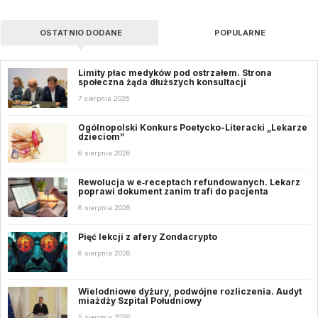
OSTATNIO DODANE
POPULARNE
Limity płac medyków pod ostrzałem. Strona
społeczna żąda dłuższych konsultacji
7 sierpnia 2026
Ogólnopolski Konkurs Poetycko-Literacki „Lekarze
dzieciom”
6 sierpnia 2026
Rewolucja w e‑receptach refundowanych. Lekarz
poprawi dokument zanim trafi do pacjenta
6 sierpnia 2026
Pięć lekcji z afery Zondacrypto
6 sierpnia 2026
Wielodniowe dyżury, podwójne rozliczenia. Audyt
miażdży Szpital Południowy
5 sierpnia 2026