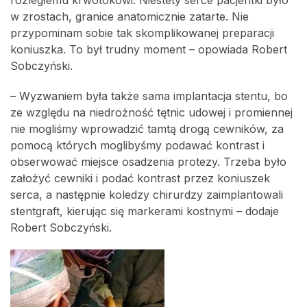
rozległemu krwotokowi. Niestety serce pacjentki było
w zrostach, granice anatomicznie zatarte. Nie
przypominam sobie tak skomplikowanej preparacji
koniuszka. To był trudny moment – opowiada Robert
Sobczyński.
– Wyzwaniem była także sama implantacja stentu, bo
ze względu na niedrożność tętnic udowej i promiennej
nie mogliśmy wprowadzić tamtą drogą cewników, za
pomocą których moglibyśmy podawać kontrast i
obserwować miejsce osadzenia protezy. Trzeba było
założyć cewniki i podać kontrast przez koniuszek
serca, a następnie koledzy chirurdzy zaimplantowali
stentgraft, kierując się markerami kostnymi – dodaje
Robert Sobczyński.