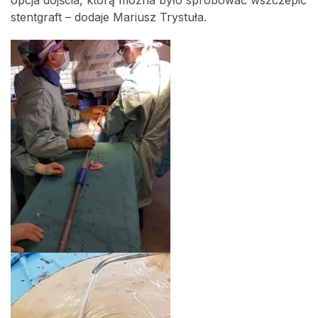
opcja dojścia, którą można było spróbować wszczepić
stentgraft – dodaje Mariusz Trystuła.