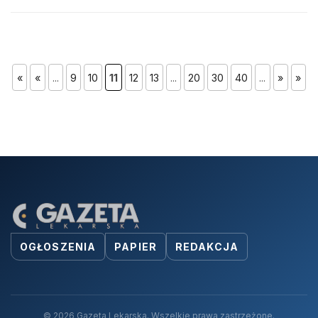
«
«
...
9
10
11
12
13
...
20
30
40
...
»
»
OGŁOSZENIA
PAPIER
REDAKCJA
© 2026 Gazeta Lekarska. Wszelkie prawa zastrzeżone.