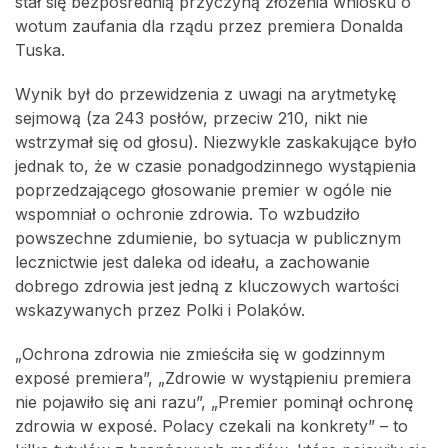
stał się bezpośrednią przyczyną złożenia wniosku o
wotum zaufania dla rządu przez premiera Donalda
Tuska.
Wynik był do przewidzenia z uwagi na arytmetykę
sejmową (za 243 posłów, przeciw 210, nikt nie
wstrzymał się od głosu). Niezwykle zaskakujące było
jednak to, że w czasie ponadgodzinnego wystąpienia
poprzedzającego głosowanie premier w ogóle nie
wspomniał o ochronie zdrowia. To wzbudziło
powszechne zdumienie, bo sytuacja w publicznym
lecznictwie jest daleka od ideału, a zachowanie
dobrego zdrowia jest jedną z kluczowych wartości
wskazywanych przez Polki i Polaków.
„Ochrona zdrowia nie zmieściła się w godzinnym
exposé premiera”, „Zdrowie w wystąpieniu premiera
nie pojawiło się ani razu”, „Premier pominął ochronę
zdrowia w exposé. Polacy czekali na konkrety” – to