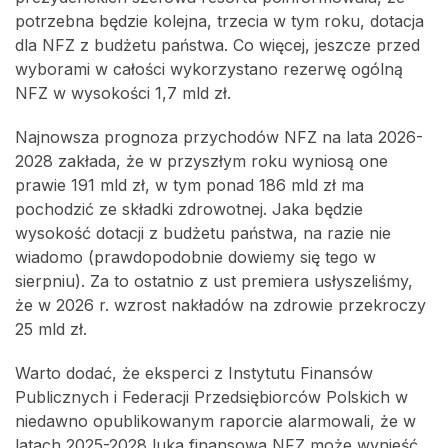
potrzebna będzie kolejna, trzecia w tym roku, dotacja
dla NFZ z budżetu państwa. Co więcej, jeszcze przed
wyborami w całości wykorzystano rezerwę ogólną
NFZ w wysokości 1,7 mld zł.
Najnowsza prognoza przychodów NFZ na lata 2026-
2028 zakłada, że w przyszłym roku wyniosą one
prawie 191 mld zł, w tym ponad 186 mld zł ma
pochodzić ze składki zdrowotnej. Jaka będzie
wysokość dotacji z budżetu państwa, na razie nie
wiadomo (prawdopodobnie dowiemy się tego w
sierpniu). Za to ostatnio z ust premiera usłyszeliśmy,
że w 2026 r. wzrost nakładów na zdrowie przekroczy
25 mld zł.
Warto dodać, że eksperci z Instytutu Finansów
Publicznych i Federacji Przedsiębiorców Polskich w
niedawno opublikowanym raporcie alarmowali, że w
latach 2025-2028 luka finansowa NFZ może wynieść