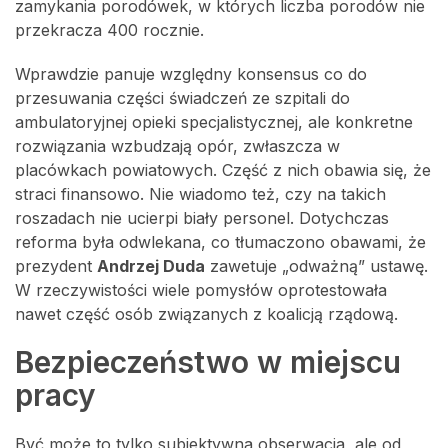
zamykania porodówek, w których liczba porodów nie
przekracza 400 rocznie.
Wprawdzie panuje względny konsensus co do
przesuwania części świadczeń ze szpitali do
ambulatoryjnej opieki specjalistycznej, ale konkretne
rozwiązania wzbudzają opór, zwłaszcza w
placówkach powiatowych. Część z nich obawia się, że
straci finansowo. Nie wiadomo też, czy na takich
roszadach nie ucierpi biały personel. Dotychczas
reforma była odwlekana, co tłumaczono obawami, że
prezydent
Andrzej Duda
zawetuje „odważną” ustawę.
W rzeczywistości wiele pomysłów oprotestowała
nawet część osób związanych z koalicją rządową.
Bezpieczeństwo w miejscu
pracy
Być może to tylko subiektywna obserwacja, ale od