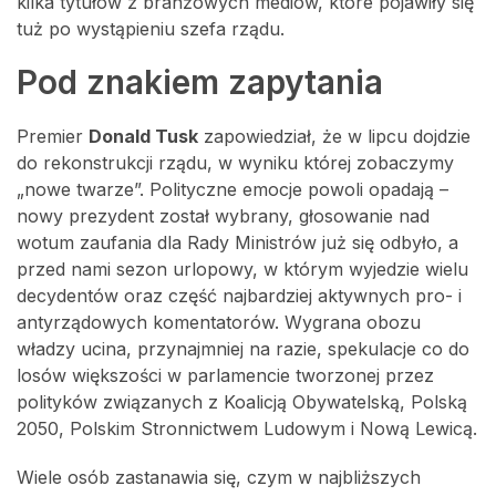
kilka tytułów z branżowych mediów, które pojawiły się
tuż po wystąpieniu szefa rządu.
Pod znakiem zapytania
Premier
Donald Tusk
zapowiedział, że w lipcu dojdzie
do rekonstrukcji rządu, w wyniku której zobaczymy
„nowe twarze”. Polityczne emocje powoli opadają –
nowy prezydent został wybrany, głosowanie nad
wotum zaufania dla Rady Ministrów już się odbyło, a
przed nami sezon urlopowy, w którym wyjedzie wielu
decydentów oraz część najbardziej aktywnych pro- i
antyrządowych komentatorów. Wygrana obozu
władzy ucina, przynajmniej na razie, spekulacje co do
losów większości w parlamencie tworzonej przez
polityków związanych z Koalicją Obywatelską, Polską
2050, Polskim Stronnictwem Ludowym i Nową Lewicą.
Wiele osób zastanawia się, czym w najbliższych