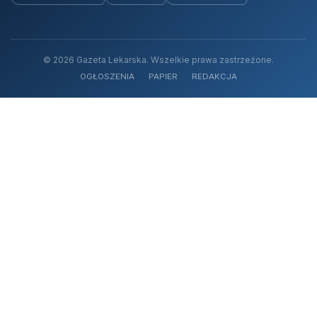
© 2026 Gazeta Lekarska. Wszelkie prawa zastrzeżone.
OGŁOSZENIA
PAPIER
REDAKCJA