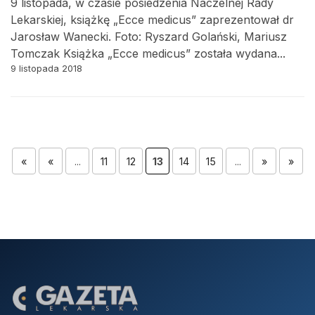
9 listopada, w czasie posiedzenia Naczelnej Rady
Lekarskiej, książkę „Ecce medicus” zaprezentował dr
Jarosław Wanecki. Foto: Ryszard Golański, Mariusz
Tomczak Książka „Ecce medicus” została wydana...
9 listopada 2018
«
«
...
11
12
13
14
15
...
»
»