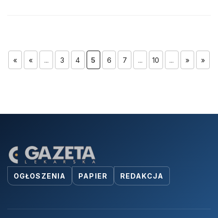
«
«
...
3
4
5
6
7
...
10
...
»
»
OGŁOSZENIA
PAPIER
REDAKCJA