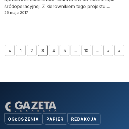
śródoperacyjnej. Z kierownikiem tego projektu,...
26 maja 2017
«
1
2
3
4
5
...
10
...
»
»
OGŁOSZENIA
PAPIER
REDAKCJA