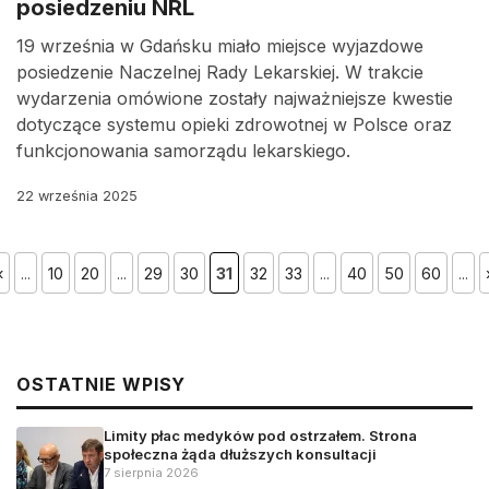
posiedzeniu NRL
19 września w Gdańsku miało miejsce wyjazdowe
posiedzenie Naczelnej Rady Lekarskiej. W trakcie
wydarzenia omówione zostały najważniejsze kwestie
dotyczące systemu opieki zdrowotnej w Polsce oraz
funkcjonowania samorządu lekarskiego.
22 września 2025
«
...
10
20
...
29
30
31
32
33
...
40
50
60
...
OSTATNIE WPISY
Limity płac medyków pod ostrzałem. Strona
społeczna żąda dłuższych konsultacji
7 sierpnia 2026