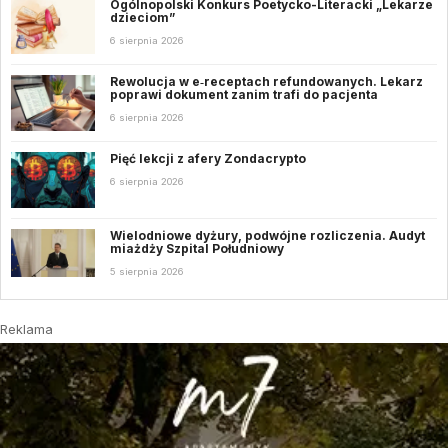
Ogólnopolski Konkurs Poetycko-Literacki „Lekarze
dzieciom”
6 sierpnia 2026
Rewolucja w e‑receptach refundowanych. Lekarz
poprawi dokument zanim trafi do pacjenta
6 sierpnia 2026
Pięć lekcji z afery Zondacrypto
6 sierpnia 2026
Wielodniowe dyżury, podwójne rozliczenia. Audyt
miażdży Szpital Południowy
5 sierpnia 2026
Reklama