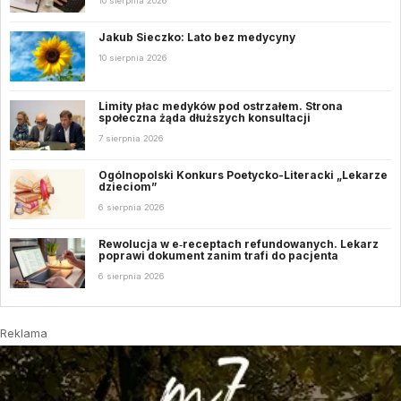
10 sierpnia 2026
Jakub Sieczko: Lato bez medycyny
10 sierpnia 2026
Limity płac medyków pod ostrzałem. Strona
społeczna żąda dłuższych konsultacji
7 sierpnia 2026
Ogólnopolski Konkurs Poetycko-Literacki „Lekarze
dzieciom”
6 sierpnia 2026
Rewolucja w e‑receptach refundowanych. Lekarz
poprawi dokument zanim trafi do pacjenta
6 sierpnia 2026
Reklama