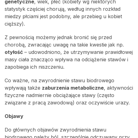
genetyczne
, wiek, płeć (kobiety wg niektórych
statystyk częściej chorują, według innych rozkład
miedzy płciami jest podobny, ale przebieg u kobiet
cięższy).
Z pewnością możemy jednak bronić się przed
chorobą, zwracając uwagę na takie kwestie jak np.
otyłość
– udowodniono, że utrzymywanie prawidłowej
masy ciała znacząco wpływa na odciążenie stawów i
zapobiega ich niszczeniu.
Co ważne, na zwyrodnienie stawu biodrowego
wpływają także
zaburzenia metaboliczne
, aktywności
fizyczne nadmiernie obciążające stawy (często
związane z pracą zawodową) oraz oczywiście urazy.
Objawy
Do głównych objawów zwyrodnienia stawu
biodrowego należy ból, szczególnie odczuwany przy