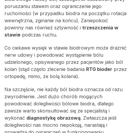
poruszaniu stawem oraz ograniczenie jego
ruchomości (w przypadku biodra na początku rotacja
wewnętrzna, zginanie na końcu). Zaniepokoić
powinny nas również sztywność i
trzeszczenia w
stawie
podczas ruchu.
Co ciekawe wysięk w stawie biodrowym może drażnić
nerw udowy i powodować wystąpienie bólu
udzielonego, opisywanego przez pacjentów jako ból
kolan (stąd często zlecenie badania
RTG bioder
przez
ortopedę, mimo, że bolą kolana).
Na szczęście, nie każdy ból biodra oznacza od razu
zwyrodnienie. Jest dużo chorób mogących
powodować dolegliwości bólowe biodra, dlatego
zawsze warto skonsultować się ze specjalistą i
wykonać
diagnostykę obrazową
. Zwłaszcza jeśli
dolegliwości nas mocno niepokoją, narastają i
prowadzą do ograniczeń w funkcjonowaniu.