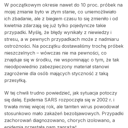
W początkowym okresie nawet do 10 proc. próbek na
mojej zmianie było w złym stanie, co uniemożliwiało
ich zbadanie, ale z biegiem czasu to się zmieniło i od
kwietnia zdarzają się już tylko pojedyncze takie
przypadki. Myślę, że błędy wynikały z niewiedzy i
stresu, a w pewnych przypadkach może z nadmiaru
ostrożności. Na początku dostawaliśmy trochę próbek
nieszczelnych – wówczas nie ma pewności, co
znajduje się w środku, nie wspominając o tym, że tak
nieodpowiednio zabezpieczony materiał stanowi
zagrożenie dla osób mających styczność z taką
przesyłką.
W tej chwili trudno powiedzieć, jak sytuacja potoczy
się dalej. Epidemia SARS rozpoczęła się w 2002 r. i
trwała mniej więcej rok, ale tamten wirus powodował
stosunkowo mało zakażeń bezobjawowych. Przypadki
zachorowań diagnozowano, chorych izolowano, a
epidemia przestała nam zagrażać.