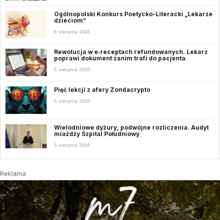
Ogólnopolski Konkurs Poetycko-Literacki „Lekarze
dzieciom”
6 sierpnia 2026
Rewolucja w e‑receptach refundowanych. Lekarz
poprawi dokument zanim trafi do pacjenta
6 sierpnia 2026
Pięć lekcji z afery Zondacrypto
6 sierpnia 2026
Wielodniowe dyżury, podwójne rozliczenia. Audyt
miażdży Szpital Południowy
5 sierpnia 2026
Reklama