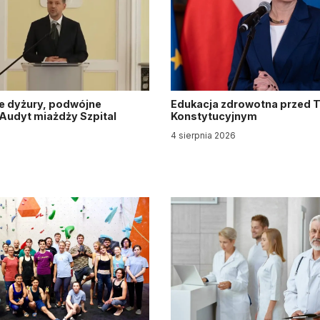
e dyżury, podwójne
Edukacja zdrowotna przed 
. Audyt miażdży Szpital
Konstytucyjnym
y
4 sierpnia 2026
6