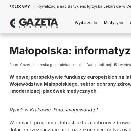
|
Łukasz Jankowski: Politycy w pogoni za króliczkiem
POLECAMY
Wydarzenia
Medycyna
Małopolska: informatyza
Autor: Gazeta Lekarska gazetalekarska.pl
Data publikacji: 15 kwietn
W nowej perspektywie funduszy europejskich na l
Województwa Małopolskiego, sektor ochrony zdrow
i modernizacji placówek medycznych.
Rynek w Krakowie. Foto:
imageworld.pl
W ramach programu „Infrastruktura ochrony zdrowia”
dotacje przeznaczone m.in. na zakup specjalistyczny