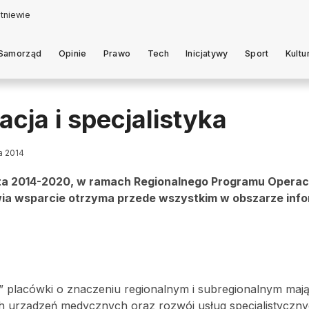
Samorząd
Opinie
Prawo
Tech
Inicjatywy
Sport
Kultu
cja i specjalistyka
ia 2014
ata 2014-2020, w ramach Regionalnego Programu Opera
ia wsparcie otrzyma przede wszystkim w obszarze info
 placówki o znaczeniu regionalnym i subregionalnym maj
ch urządzeń medycznych oraz rozwój usług specjalistyczny