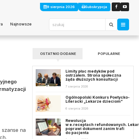
9 sierpnia 2026
Subskrypcja
ra
Najnowsze
OSTATNIO DODANE
POPULARNE
Limity płac medyków pod
ostrzałem. Strona społeczna
żąda dłuższych konsultacji
cyjnego
7 sierpnia 2026
rmatyzacji
Ogólnopolski Konkurs Poetycko-
Literacki „Lekarze dzieciom”
6 sierpnia 2026
Rewolucja
w e‑receptach refundowanych. Leka
poprawi dokument zanim trafi
ą szanse na
do pacjenta
ch.