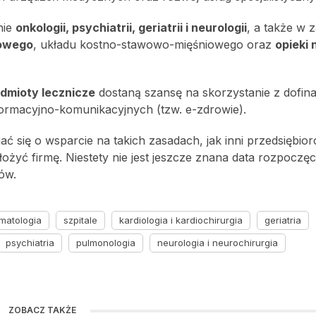
nie
onkologii, psychiatrii, geriatrii i neurologii
, a także w 
howego
, układu kostno-stawowo-mięśniowego oraz
opieki 
dmioty lecznicze
dostaną szansę na skorzystanie z dofin
formacyjno-komunikacyjnych (tzw. e-zdrowie).
ć się o wsparcie na takich zasadach, jak inni przedsiębior
ożyć firmę. Niestety nie jest jeszcze znana data rozpoczęc
ów.
matologia
szpitale
kardiologia i kardiochirurgia
geriatria
psychiatria
pulmonologia
neurologia i neurochirurgia
ZOBACZ TAKŻE