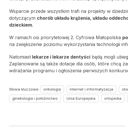
Wsparcie przede wszystkim trafi na projekty w dziedzi
dotyczącym
chorób układu krążenia, układu oddec
dzieckiem
.
W ramach osi priorytetowej 2. Cyfrowa Małopolska
po
na zwiększenie poziomu wykorzystania technologii in
Natomiast
lekarze i lekarze dentyści
będą mogli ubiega
Zaplanowane są także dotacje dla osób, które chcą zał
wdrażania programu i ogłoszenia pierwszych konkurs
Słowa kluczowe:
onkologia
internet i informatyzacja
sto
ginekologia i położnictwo
Unia Europejska
ortopedia