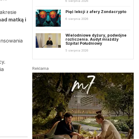
6 sierpnia 2026
zakresie
Pięć lekcji z afery Zondacrypto
nad matką i
6 sierpnia 2026
Wielodniowe dyżury, podwójne
rozliczenia. Audyt miażdży
ansowania
Szpital Południowy
5 sierpnia 2026
cy.
Reklama
ia