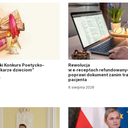
ki Konkurs Poetycko-
Rewolucja
Lekarze dzieciom”
w e‑receptach refundowanyc
poprawi dokument zanim tra
6
pacjenta
6 sierpnia 2026