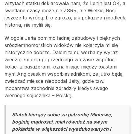
wizytach statku deklarowała nam, że Lenin jest OK, a
świetlane czasy może nie ZSRR, ale Wielkiej Rosji
jeszcze tu wrócą. I, o zgrozo, jak pokazała nieodległa
historia, nie mylili się.
W ogóle Jałta pomimo ładnej zabudowy i pięknych
śródziemnomorskich widoków nie kojarzyła mi się
historycznie dobrze. Dałem temu werbalny wyraz
wieczorem dnia poprzedniego w czasie wspólnej
kolacji z pasażerami, oznajmiając między toastami
mym Anglosaskim współbiesiadnikom, że jutro będą
zwiedzać miejsce nieopodal Jałty, gdzie tzw.
mocarstwa zachodnie zdradziły kiedyś swego
wiernego sojusznika – Polskę.
Statek biorący sobie za patronkę Minerwę,
boginię mądrości, miał również na swym
pokładzie w większości wyedukowanych i