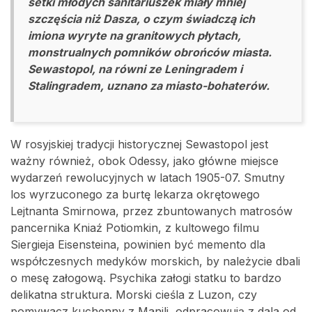
setki młodych sanitariuszek miały mniej
szczęścia niż Dasza, o czym świadczą ich
imiona wyryte na granitowych płytach,
monstrualnych pomników obrońców miasta.
Sewastopol, na równi ze Leningradem i
Stalingradem, uznano za miasto-bohaterów.
W rosyjskiej tradycji historycznej Sewastopol jest
ważny również, obok Odessy, jako główne miejsce
wydarzeń rewolucyjnych w latach 1905-07. Smutny
los wyrzuconego za burtę lekarza okrętowego
Lejtnanta Smirnowa, przez zbuntowanych matrosów
pancernika Kniaź Potiomkin, z kultowego filmu
Siergieja Eisensteina, powinien być memento dla
współczesnych medyków morskich, by należycie dbali
o mesę załogową. Psychika załogi statku to bardzo
delikatna struktura. Morski cieśla z Luzon, czy
pomywacz kuchenny z Manili, odpracowują z dala od