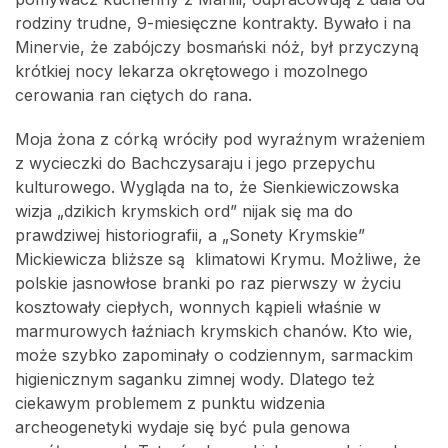
rodziny trudne, 9-miesięczne kontrakty. Bywało i na
Minervie, że zabójczy bosmański nóż, był przyczyną
krótkiej nocy lekarza okrętowego i mozolnego
cerowania ran ciętych do rana.
Moja żona z córką wróciły pod wyraźnym wrażeniem
z wycieczki do Bachczysaraju i jego przepychu
kulturowego. Wygląda na to, że Sienkiewiczowska
wizja „dzikich krymskich ord” nijak się ma do
prawdziwej historiografii, a „Sonety Krymskie”
Mickiewicza bliższe są klimatowi Krymu. Możliwe, że
polskie jasnowłose branki po raz pierwszy w życiu
kosztowały ciepłych, wonnych kąpieli właśnie w
marmurowych łaźniach krymskich chanów. Kto wie,
może szybko zapominały o codziennym, sarmackim
higienicznym saganku zimnej wody. Dlatego też
ciekawym problemem z punktu widzenia
archeogenetyki wydaje się być pula genowa