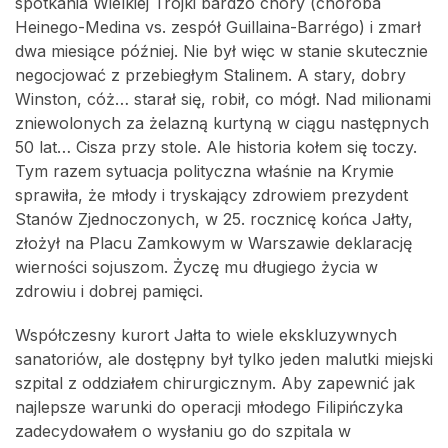
spotkania Wielkiej Trójki bardzo chory (choroba
Heinego-Medina vs. zespół Guillaina-Barrégo) i zmarł
dwa miesiące później. Nie był więc w stanie skutecznie
negocjować z przebiegłym Stalinem. A stary, dobry
Winston, cóż… starał się, robił, co mógł. Nad milionami
zniewolonych za żelazną kurtyną w ciągu następnych
50 lat… Cisza przy stole. Ale historia kołem się toczy.
Tym razem sytuacja polityczna właśnie na Krymie
sprawiła, że młody i tryskający zdrowiem prezydent
Stanów Zjednoczonych, w 25. rocznicę końca Jałty,
złożył na Placu Zamkowym w Warszawie deklarację
wierności sojuszom. Życzę mu długiego życia w
zdrowiu i dobrej pamięci.
Współczesny kurort Jałta to wiele ekskluzywnych
sanatoriów, ale dostępny był tylko jeden malutki miejski
szpital z oddziałem chirurgicznym. Aby zapewnić jak
najlepsze warunki do operacji młodego Filipińczyka
zadecydowałem o wysłaniu go do szpitala w