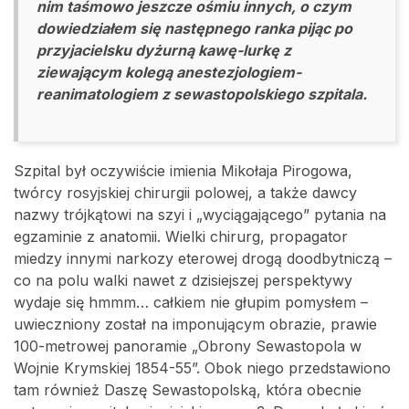
nim taśmowo jeszcze ośmiu innych, o czym
dowiedziałem się następnego ranka pijąc po
przyjacielsku dyżurną kawę-lurkę z
ziewającym kolegą anestezjologiem-
reanimatologiem z sewastopolskiego szpitala.
Szpital był oczywiście imienia Mikołaja Pirogowa,
twórcy rosyjskiej chirurgii polowej, a także dawcy
nazwy trójkątowi na szyi i „wyciągającego” pytania na
egzaminie z anatomii. Wielki chirurg, propagator
miedzy innymi narkozy eterowej drogą doodbytniczą –
co na polu walki nawet z dzisiejszej perspektywy
wydaje się hmmm… całkiem nie głupim pomysłem –
uwieczniony został na imponującym obrazie, prawie
100-metrowej panoramie „Obrony Sewastopola w
Wojnie Krymskiej 1854-55”. Obok niego przedstawiono
tam również Daszę Sewastopolską, która obecnie