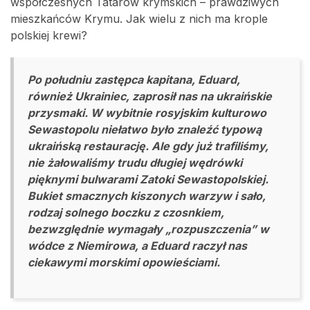
współczesnych Tatarów krymskich – prawdziwych
mieszkańców Krymu. Jak wielu z nich ma krople
polskiej krewi?
Po południu zastępca kapitana, Eduard,
również Ukrainiec, zaprosił nas na ukraińskie
przysmaki. W wybitnie rosyjskim kulturowo
Sewastopolu niełatwo było znaleźć typową
ukraińską restaurację. Ale gdy już trafiliśmy,
nie żałowaliśmy trudu długiej wędrówki
pięknymi bulwarami Zatoki Sewastopolskiej.
Bukiet smacznych kiszonych warzyw i sało,
rodzaj solnego boczku z czosnkiem,
bezwzględnie wymagały „rozpuszczenia” w
wódce z Niemirowa, a Eduard raczył nas
ciekawymi morskimi opowieściami.