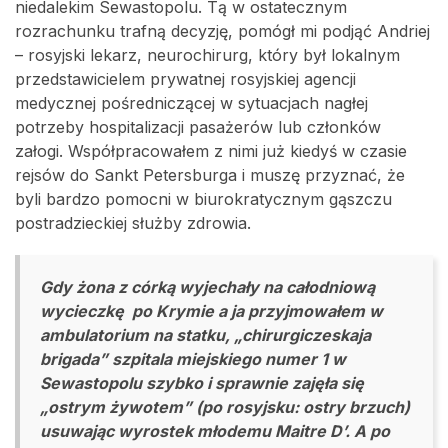
niedalekim Sewastopolu. Tą w ostatecznym
rozrachunku trafną decyzję, pomógł mi podjąć Andriej
– rosyjski lekarz, neurochirurg, który był lokalnym
przedstawicielem prywatnej rosyjskiej agencji
medycznej pośredniczącej w sytuacjach nagłej
potrzeby hospitalizacji pasażerów lub członków
załogi. Współpracowałem z nimi już kiedyś w czasie
rejsów do Sankt Petersburga i muszę przyznać, że
byli bardzo pomocni w biurokratycznym gąszczu
postradzieckiej służby zdrowia.
Gdy żona z córką wyjechały na całodniową
wycieczkę po Krymie a ja przyjmowałem w
ambulatorium na statku, „chirurgiczeskaja
brigada” szpitala miejskiego numer 1 w
Sewastopolu szybko i sprawnie zajęła się
„ostrym żywotem” (po rosyjsku: ostry brzuch)
usuwając wyrostek młodemu Maitre D’. A po