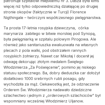
patronuje szpitalowi miejskiemu nr 3. Dasza była kimś
więcej niż tylko odpowiedniczką działającej po drugiej
stronie okopów (faktycznie w Turcji) Florence
Nigthingale – twórczyni współczesnego pielęgniarstwa.
Ta prosta 17-letnia rosyjska dziewczyna, córka
marynarza zabitego w bitwie morskiej pod Synopą,
była pielęgniarką w szpitalu polowym Pirogowa. Ale
również jako sanitariuszka ewakuowała na własnych
plecach z pola walki, pod obstrzałem rannych
rosyjskich żołnierzy. Nawet car Mikołaj I docenił jej
odwagę dekorując złotym medalem Świętego
Włodzimierza „Za Poświęcenie”, pomimo jej niskiego
statusu społecznego. Ba, dobry dieduszka car dołożył
dodatkowo 1000 srebrnych rubli posagu, gdy
wychodziła za mąż. Ciekawostką jest, że odznaczenie
Orderem Św. Włodzimierza nadawało dziedziczne
szlachectwo i jednym z „orderowych szlachciców” był
wspomniany wcześniej Włodzimierz Uljanow.