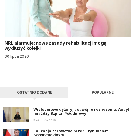
NRL alarmuje: nowe zasady rehabilitacji mogą
wydłużyć kolejki
30 lipca 2026
OSTATNIO DODANE
POPULARNE
Wielodniowe dyżury, podwójne rozliczenia. Audyt
miażdży Szpital Południowy
5 sierpnia 2026
Edukacja zdrowotna przed Trybunałem
Konstytucyjnym