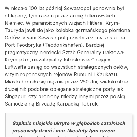
W niecałe 100 lat później Sewastopol ponownie był
oblegany, tym razem przez armię hitlerowskich
Niemiec. W paranoicznych wizjach Hitlera, Krym-
Tauryda jawił się jako kolebka germańskiego plemiona
Gotów, a sam Sewastopol przechrzczony został na
Port Teodoryka (Teodorikshafen). Bardziej
pragmatyczny niemiecki Sztab Generalny traktował
Krym jako „niezatapialny lotniskowiec” dający
Luftwaffe zasięg do wszystkich strategicznych celów,
w tym roponośnych rejonów Rumunii i Kaukazu.
Miasto broniło się mężnie przez 250 dni, wielokrotnie
dłużej niż podobne oblegane strategiczne porty jak
Singapur, czy broniony między innymi przez polską
Samodzielną Brygadę Karpacką Tobruk.
Szpitale miejskie ukryte w głębokich sztolniach
pracowały dzień i noc. Niestety tym razem