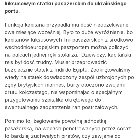
luksusowym statku pasażerskim do ukraińskiego
portu.
Funkcja kapitana przypadła mu dość nieoczekiwane
dwa miesiące wcześniej. Było to duże wyróżnienie, bo
kapitanów luksusowych linii pasażerskich z środkowo-
wschodnioeuropejskim paszportem można policzyć
na palcach jednej ręki stolarza. Dziewiczy, kapitański
rejs był dość trudny. Musiał przeprowadzić
bezpiecznie statek z Indii do Egiptu. Zaokrętowaliśmy
wtedy na statek doświadczony zespół uzbrojonych po
zęby brytyjskich marines, burty otoczono zwojami
drutu kolczastego, nie wspominając o specjalnym
przygotowaniu szpitalika okrętowego do
ewentualnego zaopatrzenia ran postrzałowych.
Pomimo to, żeglowanie powolną jednostką
pasażerską, na wodach penetrowanych przez coraz
to bardziej zuchwałych piratów, czy zawijanie do