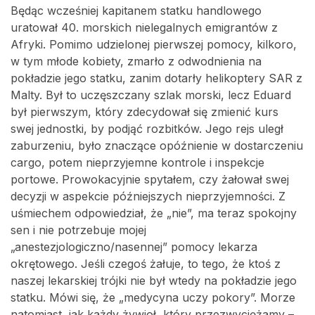
Będąc wcześniej kapitanem statku handlowego
uratował 40. morskich nielegalnych emigrantów z
Afryki. Pomimo udzielonej pierwszej pomocy, kilkoro,
w tym młode kobiety, zmarło z odwodnienia na
pokładzie jego statku, zanim dotarły helikoptery SAR z
Malty. Był to uczęszczany szlak morski, lecz Eduard
był pierwszym, który zdecydował się zmienić kurs
swej jednostki, by podjąć rozbitków. Jego rejs uległ
zaburzeniu, było znaczące opóźnienie w dostarczeniu
cargo, potem nieprzyjemne kontrole i inspekcje
portowe. Prowokacyjnie spytałem, czy żałował swej
decyzji w aspekcie późniejszych nieprzyjemności. Z
uśmiechem odpowiedział, że „nie”, ma teraz spokojny
sen i nie potrzebuje mojej
„anestezjologiczno/nasennej” pomocy lekarza
okrętowego. Jeśli czegoś żałuje, to tego, że ktoś z
naszej lekarskiej trójki nie był wtedy na pokładzie jego
statku. Mówi się, że „medycyna uczy pokory”. Morze
natomiast, jak każdy żywioł, który przezwyciężamy –