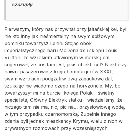
szczupły.
Pierwszym, który nas przywitał przy jałtańskiej kei, był
nie kto inny jak nieśmiertelny na swym spiżowym
pomniku towarzysz Lenin. Stojąc obok
imperialistycznego baru McDonald’s i sklepu Louis
Vuitton, ze wzrokiem utkwionym w morską dal,
sugerował, że coś tam jest, jakiś obiekt, cel? Niektórzy
naiwni pasażerowie z kraju hamburgerów XXXL,
swym wzrokiem podążali w ową zagadkową dal,
szukając nie wiadomo czego na horyzoncie. My, bo
towarzyszył mi na burcie kolega Polak – świetny
specjalista, Główny Elektryk statku – wiedzieliśmy, że
niczego tam nie ma, nic, pic na… przysłowiową wodę,
w tym przypadku czarnomorską. Zupełnie innego
zdania byli jednak mieszkańcy Krymu, wielu z nich w
prywatnych rozmowach przy wcześniejszych