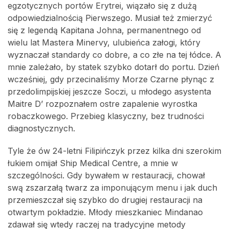
egzotycznych portów Erytrei, wiązało się z dużą
odpowiedzialnością Pierwszego. Musiał też zmierzyć
się z legendą Kapitana Johna, permanentnego od
wielu lat Mastera Minervy, ulubieńca załogi, który
wyznaczał standardy co dobre, a co złe na tej łódce. A
mnie zależało, by statek szybko dotarł do portu. Dzień
wcześniej, gdy przecinaliśmy Morze Czarne płynąc z
przedolimpijskiej jeszcze Soczi, u młodego asystenta
Maitre D’ rozpoznałem ostre zapalenie wyrostka
robaczkowego. Przebieg klasyczny, bez trudności
diagnostycznych.
Tyle że ów 24-letni Filipińczyk przez kilka dni szerokim
łukiem omijał Ship Medical Centre, a mnie w
szczególności. Gdy bywałem w restauracji, chował
swą zszarzałą twarz za imponującym menu i jak duch
przemieszczał się szybko do drugiej restauracji na
otwartym pokładzie. Młody mieszkaniec Mindanao
zdawał się wtedy raczej na tradycyjne metody