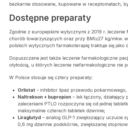
bezkarnie stosowane, kupowane w receptomatach, by s
Dostępne preparaty
Zgodnie z europejskimi wytycznymi z 2019 r. leczen
chorób towarzyszących oraz przy BMI≥27 kg/mkw. w 
polskich wytycznych farmakoterapię traktuje się jak
Dopuszczane jest także leczenie farmakologiczne pac
otyłością, u których leczenie niefarmakologiczne nie po
W Polsce stosuje się cztery preparaty:
Orlistat
– inhibitor lipaz przewodu pokarmowego,
Naltrekson + bupropion
– lek łączony, działając
zaleceniami PTLO rozpoczyna się od jednej tablet
maksymalnie czterech tabletek dziennie;
Liraglutyd
– analog GLP-1 zwiększający uczucie syt
0,6 mg dziennie podskórnie, zwiększanej stopniow