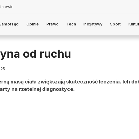
Samorząd
Opinie
Prawo
Tech
Inicjatywy
Sport
Kultu
zyna od ruchu
025
rną masą ciała zwiększają skuteczność leczenia. Ich do
arty na rzetelnej diagnostyce.