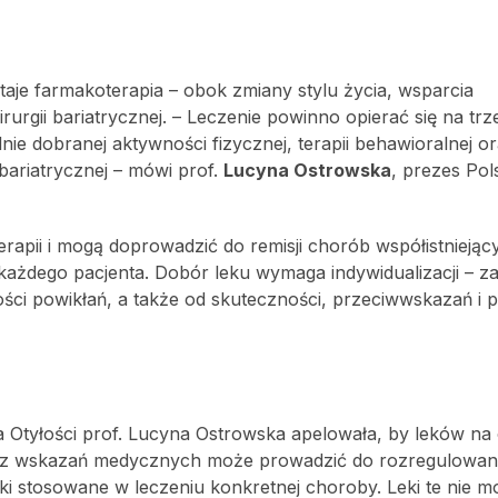
taje farmakoterapia – obok zmiany stylu życia, wsparcia
gii bariatrycznej. – Leczenie powinno opierać się na trz
nie dobranej aktywności fizycznej, terapii behawioralnej o
bariatrycznej – mówi prof.
Lucyna Ostrowska
, prezes Pol
rapii i mogą doprowadzić do remisji chorób współistniejąc
” każdego pacjenta. Dobór leku wymaga indywidualizacji – z
ci powikłań, a także od skuteczności, przeciwwskazań i p
 Otyłości prof. Lucyna Ostrowska apelowała, by leków na 
 bez wskazań medycznych może prowadzić do rozregulowan
eki stosowane w leczeniu konkretnej choroby. Leki te nie 