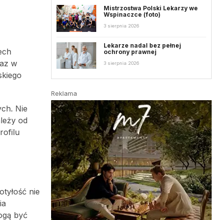
Mistrzostwa Polski Lekarzy we
Wspinaczce (foto)
3 sierpnia 2026
Lekarze nadal bez pełnej
ech
ochrony prawnej
raz w
3 sierpnia 2026
skiego
Reklama
ych. Nie
ależy od
rofilu
otyłość nie
ia
mogą być