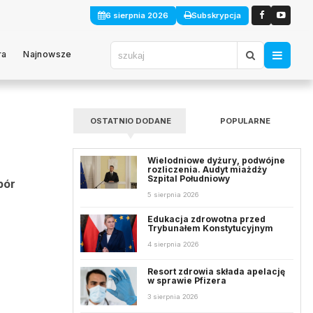
6 sierpnia 2026
Subskrypcja
ra
Najnowsze
OSTATNIO DODANE
POPULARNE
Wielodniowe dyżury, podwójne
rozliczenia. Audyt miażdży
Szpital Południowy
bór
5 sierpnia 2026
Edukacja zdrowotna przed
Trybunałem Konstytucyjnym
4 sierpnia 2026
Resort zdrowia składa apelację
w sprawie Pfizera
3 sierpnia 2026