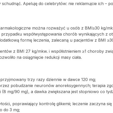
chudnąć. Apeluję do celebrytów: nie reklamujcie ich – po
ie farmakologiczne można rozważyć u osób z BMI≥30 kg/mk
przypadku współwystępowania chorób wynikających z oty
o dodatkową formę leczenia, zalecaną u pacjentów z BMI ≥
jentów z BMI 27 kg/mkw. i współistnieniem ≥1 choroby zwi
zwoliło na osiągnięcie redukcji masy ciała.
 przyjmowany trzy razy dziennie w dawce 120 mg;
y przez pobudzanie neuronów anoreksygennych; terapia zgo
ki (8 mg/90 mg), a dawka zwiększana jest stopniowo co tyd
ości, poprawiający kontrolę glikemii; leczenie zaczyna się
o do 3 mg;