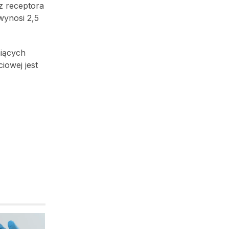
z receptora
wynosi 2,5
miących
iowej jest