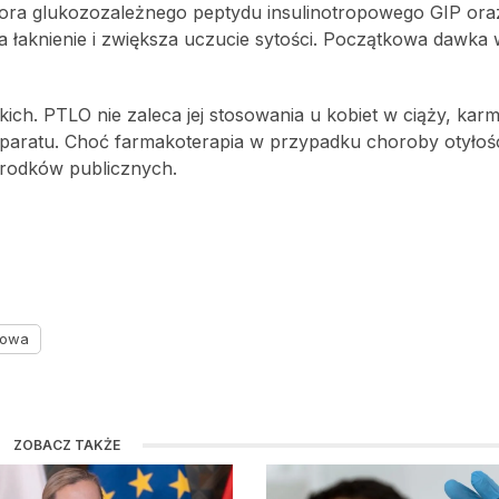
ptora glukozozależnego peptydu insulinotropowego GIP ora
 łaknienie i zwiększa uczucie sytości. Początkowa dawka 
kich. PTLO nie zaleca jej stosowania u kobiet w ciąży, kar
reparatu. Choć farmakoterapia w przypadku choroby otyłośc
środków publicznych.
iowa
ZOBACZ TAKŻE