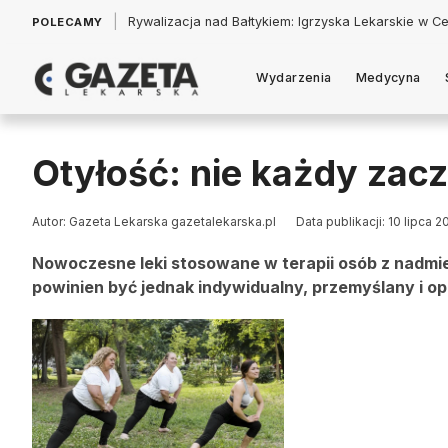
|
Łukasz Jankowski: Politycy w pogoni za króliczkiem
POLECAMY
Wydarzenia
Medycyna
Otyłość: nie każdy zac
Autor: Gazeta Lekarska gazetalekarska.pl
Data publikacji: 10 lipca 2
Nowoczesne leki stosowane w terapii osób z nadmie
powinien być jednak indywidualny, przemyślany i op