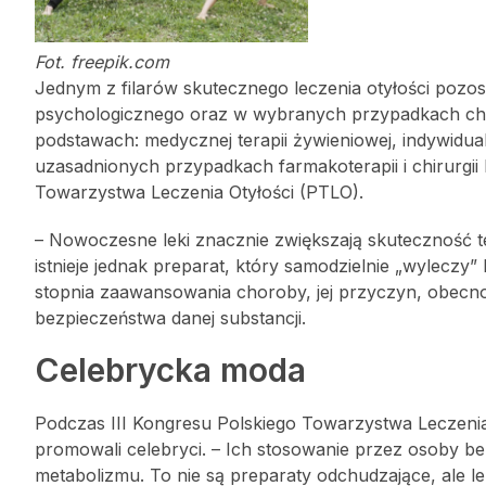
Fot. freepik.com
Jednym z filarów skutecznego leczenia otyłości pozos
psychologicznego oraz w wybranych przypadkach chirur
podstawach: medycznej terapii żywieniowej, indywidual
uzasadnionych przypadkach farmakoterapii i chirurgii 
Towarzystwa Leczenia Otyłości (PTLO).
– Nowoczesne leki znacznie zwiększają skuteczność te
istnieje jednak preparat, który samodzielnie „wyleczy
stopnia zaawansowania choroby, jej przyczyn, obecnoś
bezpieczeństwa danej substancji.
Celebrycka moda
Podczas III Kongresu Polskiego Towarzystwa Leczenia
promowali celebryci. – Ich stosowanie przez osoby
metabolizmu. To nie są preparaty odchudzające, ale l