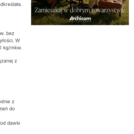
dkreślała.
w. bez
łości. W
30 kg/mkw.
ązanej z
dnie z
zień do
 od dawki