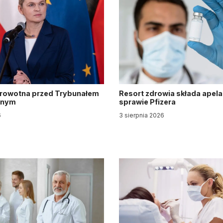
drowotna przed Trybunałem
Resort zdrowia składa apela
jnym
sprawie Pfizera
6
3 sierpnia 2026