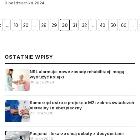
9 października 2024
«
...
10
20
...
28
29
30
31
32
...
40
50
60
...
OSTATNIE WPISY
NRL alarmuje: nowe zasady rehabilitacji mogą
wydłużyć kolejki
30 lipca 2026
Samorząd ostro o projekcie MZ: zakres świadczeń
nierealny i niebezpieczny
27 lipca 2026
Pacjenci i lekarze chcą debaty z decydentami
15 lipca 2026