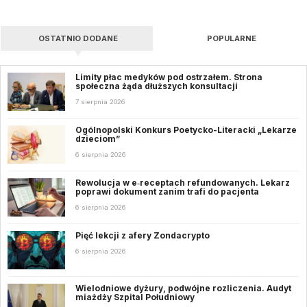
OSTATNIO DODANE
POPULARNE
Limity płac medyków pod ostrzałem. Strona
społeczna żąda dłuższych konsultacji
7 sierpnia 2026
Ogólnopolski Konkurs Poetycko-Literacki „Lekarze
dzieciom”
6 sierpnia 2026
Rewolucja w e‑receptach refundowanych. Lekarz
poprawi dokument zanim trafi do pacjenta
6 sierpnia 2026
Pięć lekcji z afery Zondacrypto
6 sierpnia 2026
Wielodniowe dyżury, podwójne rozliczenia. Audyt
miażdży Szpital Południowy