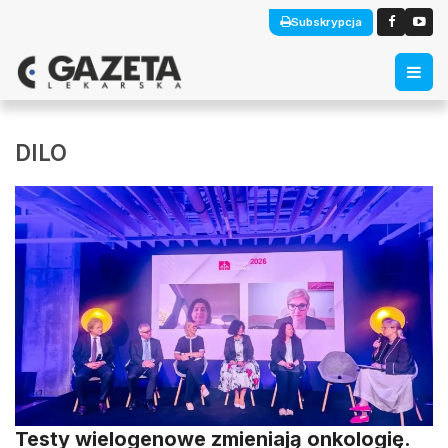
Subskrypcja
DILO
Testy wielogenowe zmieniają onkologię.