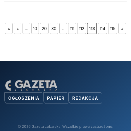
«
«
...
10
20
30
...
111
112
113
114
115
»
OGŁOSZENIA
PAPIER
REDAKCJA
© 2026 Gazeta Lekarska. Wszelkie prawa zastrzeżone.