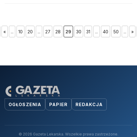
«
...
10
20
...
27
28
29
30
31
...
40
50
...
»
OGŁOSZENIA
PAPIER
REDAKCJA
© 2026 Gazeta Lekarska. Wszelkie prawa zastrzeżone.