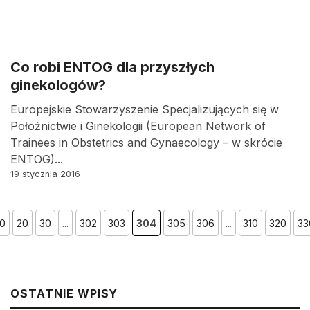
Co robi ENTOG dla przyszłych
ginekologów?
Europejskie Stowarzyszenie Specjalizujących się w
Położnictwie i Ginekologii (European Network of
Trainees in Obstetrics and Gynaecology – w skrócie
ENTOG)...
19 stycznia 2016
10
20
30
...
302
303
304
305
306
...
310
320
33
OSTATNIE WPISY