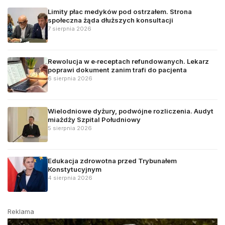
Limity płac medyków pod ostrzałem. Strona
społeczna żąda dłuższych konsultacji
7 sierpnia 2026
Rewolucja w e‑receptach refundowanych. Lekarz
poprawi dokument zanim trafi do pacjenta
6 sierpnia 2026
Wielodniowe dyżury, podwójne rozliczenia. Audyt
miażdży Szpital Południowy
5 sierpnia 2026
Edukacja zdrowotna przed Trybunałem
Konstytucyjnym
4 sierpnia 2026
Reklama