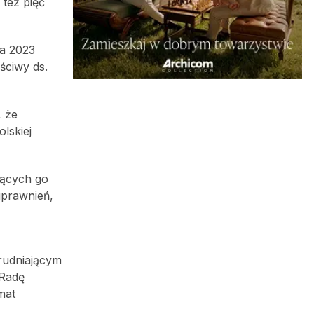
 też pięć
ia 2023
ściwy ds.
, że
lskiej
ujących go
uprawnień,
rudniającym
 Radę
mat