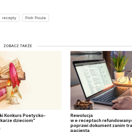
recepty
Piotr Pisula
ZOBACZ TAKŻE
ki Konkurs Poetycko-
Rewolucja
Lekarze dzieciom”
w e‑receptach refundowanyc
poprawi dokument zanim tra
6
pacjenta