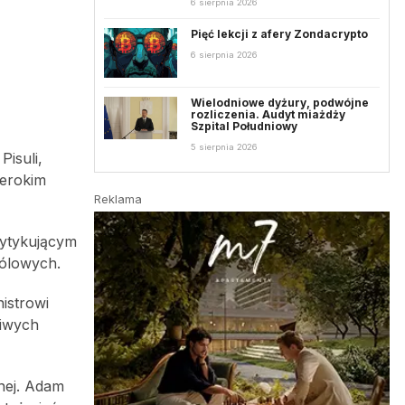
6 sierpnia 2026
Pięć lekcji z afery Zondacrypto
6 sierpnia 2026
Wielodniowe dyżury, podwójne
rozliczenia. Audyt miażdży
Szpital Południowy
5 sierpnia 2026
Pisuli,
zerokim
Reklama
rytykującym
bólowych.
istrowi
liwych
nej. Adam