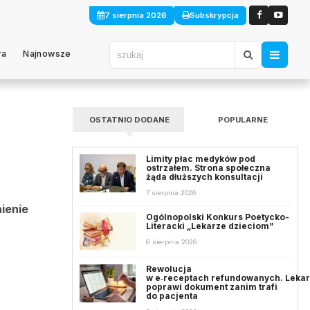
7 sierpnia 2026
Subskrypcja
ra
Najnowsze
OSTATNIO DODANE
POPULARNE
Limity płac medyków pod
ostrzałem. Strona społeczna
żąda dłuższych konsultacji
7 sierpnia 2026
ienie
Ogólnopolski Konkurs Poetycko-
Literacki „Lekarze dzieciom”
6 sierpnia 2026
Rewolucja
w e‑receptach refundowanych. Leka
poprawi dokument zanim trafi
do pacjenta