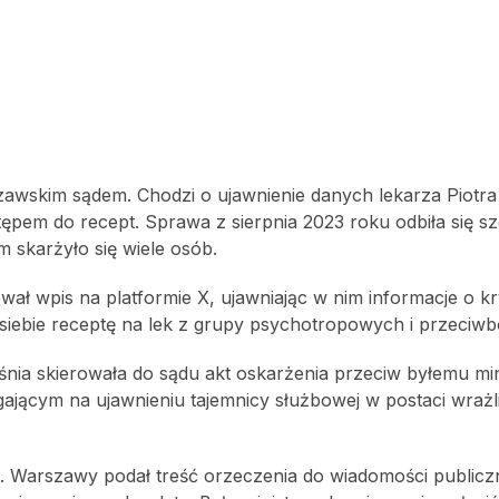
zawskim sądem. Chodzi o ujawnienie danych lekarza Piotra 
ępem do recept. Sprawa z sierpnia 2023 roku odbiła się s
 skarżyło się wiele osób.
wał wpis na platformie X, ujawniając w nim informacje o k
na siebie receptę na lek z grupy psychotropowych i przeciw
ia skierowała do sądu akt oskarżenia przeciw byłemu min
ającym na ujawnieniu tajemnicy służbowej w postaci wraż
t. Warszawy podał treść orzeczenia do wiadomości publicz