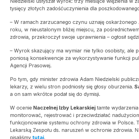
Niedzielski usłyszał wyrok: trzy miesiące więzienia w z
tysięcy złotych zadośćuczynienia dla poszkodowaneg
– W ramach zarzucanego czynu uznaję oskarżonego Ad
roku, w nieustalonym bliżej miejscu, za pośrednictwem 
zdrowia, przekroczył swoje uprawnienia – ogłosił sęd
– Wyrok skazujący ma wymiar nie tylko osobisty, ale 
poniosą konsekwencje za wykorzystywanie funkcji publ
Agencji Prasowej.
Po tym, gdy minister zdrowia Adam Niedzielski publiczn
lekarzy, z wielu stron podniosły się głosy oburzenia.
Sa
a on sam wkrótce podał się do dymisji.
W ocenie
Naczelnej Izby Lekarskiej
tamte wydarzenia 
monitorować, rejestrować i przeciwdziałać nadużycio
funkcjonowanie systemu ochrony zdrowia w Polsce. T
Lekarską Zespołu ds. naruszeń w ochronie zdrowia. Na
pisaliśmy
tutaj
.