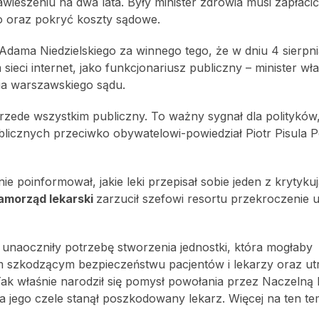
awieszeniu na dwa lata. Były minister zdrowia musi zapłacić
o oraz pokryć koszty sądowe.
ama Niedzielskiego za winnego tego, że w dniu 4 sierpn
sieci internet, jako funkcjonariusz publiczny – minister wła
zia warszawskiego sądu.
przede wszystkim publiczny. To ważny sygnał dla polityków
icznych przeciwko obywatelowi-powiedział Piotr Pisula Po
ie poinformował, jakie leki przepisał sobie jeden z krytyk
morząd lekarski
zarzucił szefowi resortu przekroczenie 
unaoczniły potrzebę stworzenia jednostki, która mogłaby
m szkodzącym bezpieczeństwu pacjentów i lekarzy oraz ut
ak właśnie narodził się pomysł powołania przez Naczelną
 jego czele stanął poszkodowany lekarz. Więcej na ten te