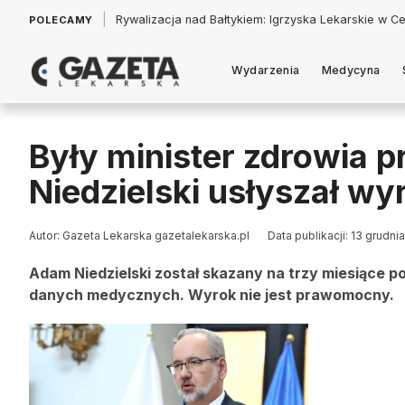
|
Łukasz Jankowski: Politycy w pogoni za króliczkiem
POLECAMY
Wydarzenia
Medycyna
Były minister zdrowia 
Niedzielski usłyszał wy
Autor: Gazeta Lekarska gazetalekarska.pl
Data publikacji: 13 grudni
Adam Niedzielski został skazany na trzy miesiące p
danych medycznych. Wyrok nie jest prawomocny.