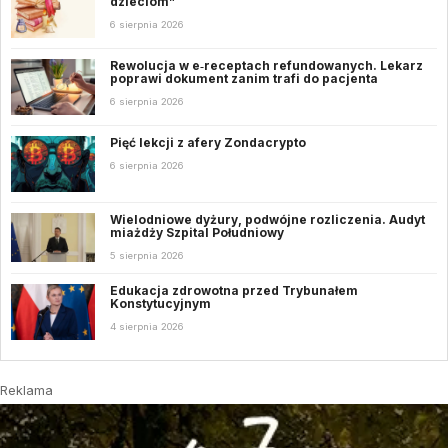
dzieciom”
6 sierpnia 2026
Rewolucja w e‑receptach refundowanych. Lekarz
poprawi dokument zanim trafi do pacjenta
6 sierpnia 2026
Pięć lekcji z afery Zondacrypto
6 sierpnia 2026
Wielodniowe dyżury, podwójne rozliczenia. Audyt
miażdży Szpital Południowy
5 sierpnia 2026
Edukacja zdrowotna przed Trybunałem
Konstytucyjnym
4 sierpnia 2026
Reklama