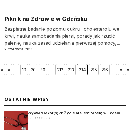
Piknik na Zdrowie w Gdańsku
Bezpłatne badanie poziomu cukru i cholesterolu we
krwi, nauka samobadania piersi, porady jak rzucić
palenie, nauka zasad udzielania pierwszej pomocy,...
9 czerwca 2014
«
«
...
10
20
30
...
212
213
214
215
216
...
»
»
OSTATNIE WPISY
Wywiad lekar(s)ki: Życie nie jest tabelą w Excelu
22 lipca 2026