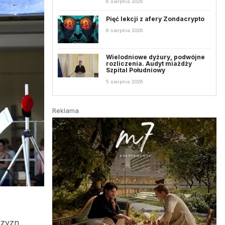
6 sierpnia 2026
Pięć lekcji z afery Zondacrypto
6 sierpnia 2026
Wielodniowe dyżury, podwójne
rozliczenia. Audyt miażdży
Szpital Południowy
5 sierpnia 2026
Reklama
czyzn