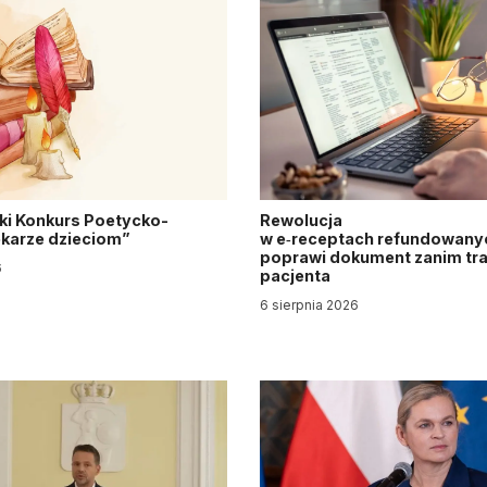
ki Konkurs Poetycko-
Rewolucja
Lekarze dzieciom”
w e‑receptach refundowanyc
poprawi dokument zanim tra
6
pacjenta
6 sierpnia 2026