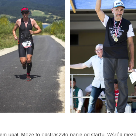
em upał. Może to odstraszyło panie od startu. Wśród męż