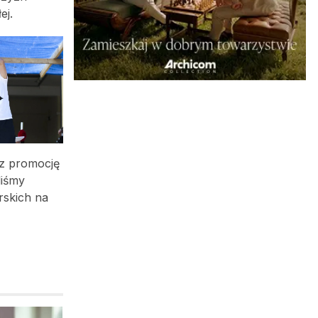
ej.
 z promocję
liśmy
rskich na