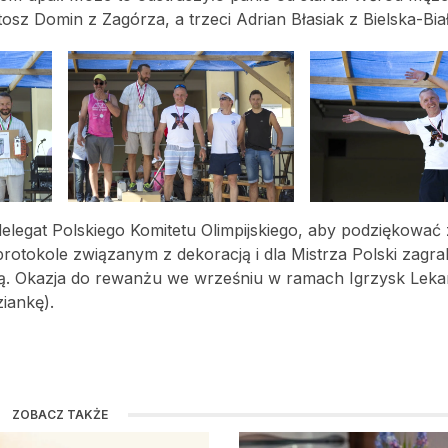
tosz Domin z Zagórza, a trzeci Adrian Błasiak z Bielska-Biał
elegat Polskiego Komitetu Olimpijskiego, aby podziękować
protokole związanym z dekoracją i dla Mistrza Polski zagra
ją. Okazja do rewanżu we wrześniu w ramach Igrzysk Leka
ziankę).
ZOBACZ TAKŻE