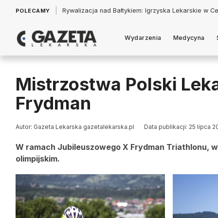
|
Łukasz Jankowski: Politycy w pogoni za króliczkiem
POLECAMY
Wydarzenia
Medycyna
Mistrzostwa Polski Leka
Frydman
Autor: Gazeta Lekarska gazetalekarska.pl
Data publikacji: 25 lipca 2
W ramach Jubileuszowego X Frydman Triathlonu, w 
olimpijskim.