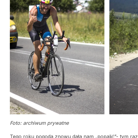
Foto: archiwum prywatne
Tego roku pogoda znowu dała nam „popalić”- tym raz