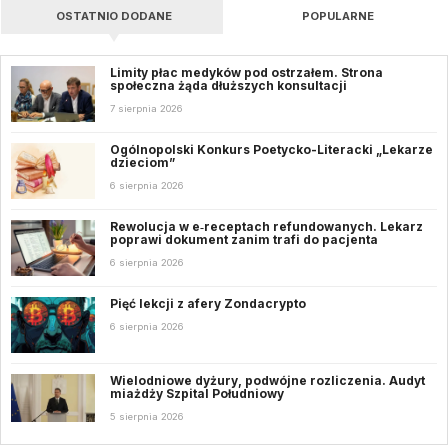
OSTATNIO DODANE
POPULARNE
Limity płac medyków pod ostrzałem. Strona
społeczna żąda dłuższych konsultacji
7 sierpnia 2026
Ogólnopolski Konkurs Poetycko-Literacki „Lekarze
dzieciom”
6 sierpnia 2026
Rewolucja w e‑receptach refundowanych. Lekarz
poprawi dokument zanim trafi do pacjenta
6 sierpnia 2026
Pięć lekcji z afery Zondacrypto
6 sierpnia 2026
Wielodniowe dyżury, podwójne rozliczenia. Audyt
miażdży Szpital Południowy
5 sierpnia 2026