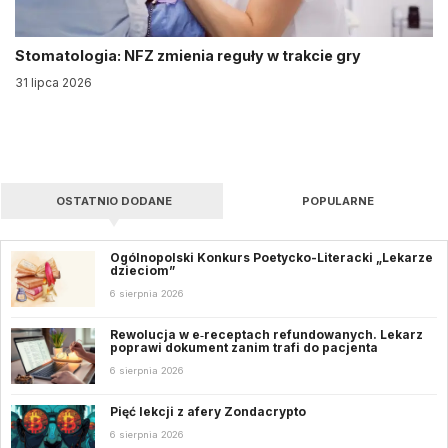
Stomatologia: NFZ zmienia reguły w trakcie gry
31 lipca 2026
OSTATNIO DODANE
POPULARNE
Ogólnopolski Konkurs Poetycko-Literacki „Lekarze
dzieciom”
6 sierpnia 2026
Rewolucja w e‑receptach refundowanych. Lekarz
poprawi dokument zanim trafi do pacjenta
6 sierpnia 2026
Pięć lekcji z afery Zondacrypto
6 sierpnia 2026